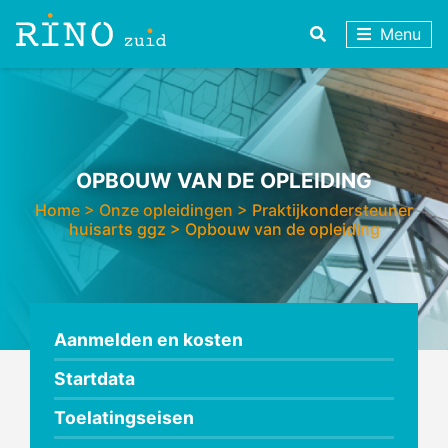
Menu
OPBOUW VAN DE OPLEIDING
Home
>
Onze opleidingen
>
Praktijkondersteuner
huisarts ggz
>
Opbouw van de opleiding
Aanmelden en kosten
Startdata
Toelatingseisen