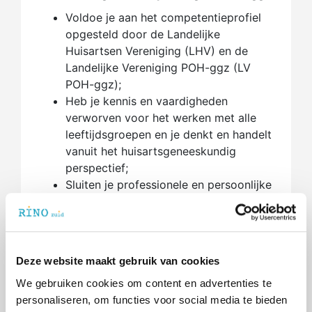
Voldoe je aan het competentieprofiel
opgesteld door de Landelijke
Huisartsen Vereniging (LHV) en de
Landelijke Vereniging POH-ggz (LV
POH-ggz);
Heb je kennis en vaardigheden
verworven voor het werken met alle
leeftijdsgroepen en je denkt en handelt
vanuit het huisartsgeneeskundig
perspectief;
Sluiten je professionele en persoonlijke
attitude en werkwijze aan bij de
dynamiek van het werken in de
huisartsenpraktijk.
Deze website maakt gebruik van cookies
Begeleidingsstructuur en eisen aan werk-
of stageplaats
We gebruiken cookies om content en advertenties te
De kracht van de opleiding zit in de
personaliseren, om functies voor social media te bieden