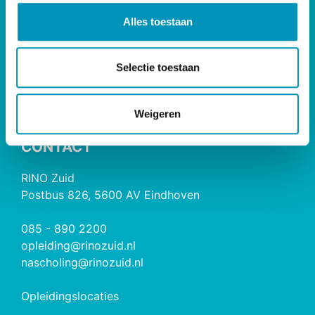
Bij- & Nascholing
l
Opleidingen
Alles toestaan
e
Maatwerk & Incompany
c
RINO Premium
t
Selectie toestaan
Herregistratie
i
e
RINO Caribbean
Weigeren
CONTACT
RINO Zuid
Postbus 826, 5600 AV Eindhoven
085 - 890 2200
opleiding@rinozuid.nl
nascholing@rinozuid.nl
Opleidingslocaties