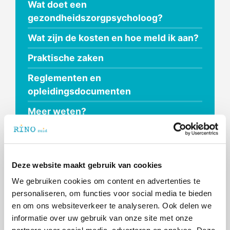
Wat doet een
gezondheidszorgpsycholoog?
Wat zijn de kosten en hoe meld ik aan?
Praktische zaken
Reglementen en
opleidingsdocumenten
Meer weten?
Deze website maakt gebruik van cookies
< Terug naar Onze opleidingen
We gebruiken cookies om content en advertenties te
Als generalist breed inzetbaar
personaliseren, om functies voor social media te bieden
Ben je geïnteresseerd in het ontwikkelen van
en om ons websiteverkeer te analyseren. Ook delen we
brede kennis en vaardigheden als
informatie over uw gebruik van onze site met onze
gezondheidszorgpsycholoog binnen het