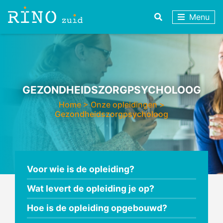
Menu
GEZONDHEIDSZORGPSYCHOLOOG
Home
>
Onze opleidingen
>
Gezondheidszorgpsycholoog
Voor wie is de opleiding?
Wat levert de opleiding je op?
Hoe is de opleiding opgebouwd?