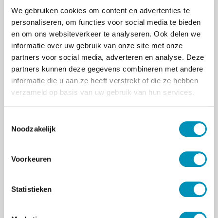
We gebruiken cookies om content en advertenties te
personaliseren, om functies voor social media te bieden
en om ons websiteverkeer te analyseren. Ook delen we
informatie over uw gebruik van onze site met onze
partners voor social media, adverteren en analyse. Deze
partners kunnen deze gegevens combineren met andere
informatie die u aan ze heeft verstrekt of die ze hebben
verzameld op basis van uw gebruik van hun services.
Samenwerkingspartners opleiding
psychotherapeut
T
Noodzakelijk
o
e
s
Voorkeuren
t
e
m
Statistieken
m
i