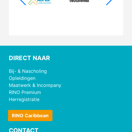
DIRECT NAAR
Bij- & Nascholing
Opleidingen
Maatwerk & Incompany
RINO Premium
Herregistratie
RINO Caribbean
CONTACT