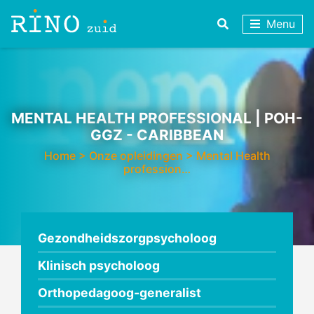
Menu
MENTAL HEALTH PROFESSIONAL | POH-
GGZ - CARIBBEAN
Home
>
Onze opleidingen
>
Mental Health
profession…
Gezondheidszorgpsycholoog
Klinisch psycholoog
Orthopedagoog-generalist