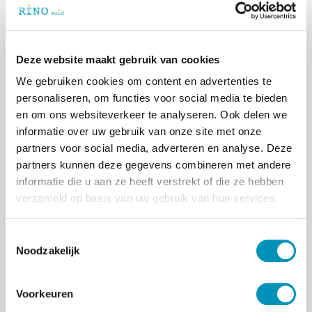
< Terug naar Over RINO Zuid
Deze website maakt gebruik van cookies
Klachten die de opleidingsdeelnemer of de
We gebruiken cookies om content en advertenties te
praktijkopleidingsinstelling mocht hebben
personaliseren, om functies voor social media te bieden
naar aanleiding van de algemene
en om ons websiteverkeer te analyseren. Ook delen we
voorwaarden, kunnen te allen tijde worden
informatie over uw gebruik van onze site met onze
gestuurd naar
opleiding@rinozuid.nl
.
partners voor social media, adverteren en analyse. Deze
De opleidingsinstelling, vertegenwoordigd
partners kunnen deze gegevens combineren met andere
door mevr. R. van Ruth, komt binnen vier
informatie die u aan ze heeft verstrekt of die ze hebben
weken met een inhoudelijk reactie op de
verzameld op basis van uw gebruik van hun services.
klacht of verwijst door naar een andere
partij die de klacht in behandeling kan
T
nemen. In geval het een klacht betreft
Noodzakelijk
o
omtrent de opleiding en examens, wordt
e
voor de afhandeling van de klacht
s
doorverwezen naar de Examencommissie
Voorkeuren
t
van de BIG-opleidingen of van de opleiding