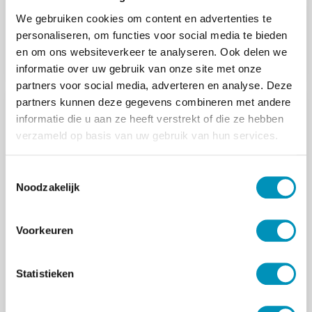
Waarom blijven mensen gedrag vertonen waarvan
ze weten dat het hen niet helpt? Volgens GZ-
We gebruiken cookies om content en advertenties te
psycholoog en ACT-docent Frederike Gnoth begint
personaliseren, om functies voor social media te bieden
het antwoord bij een …
en om ons websiteverkeer te analyseren. Ook delen we
informatie over uw gebruik van onze site met onze
partners voor social media, adverteren en analyse. Deze
partners kunnen deze gegevens combineren met andere
Gedeeld
| 17 jun
informatie die u aan ze heeft verstrekt of die ze hebben
verzameld op basis van uw gebruik van hun services.
T
Noodzakelijk
o
e
TIP | Symposium ‘Emoties in de
s
Voorkeuren
behandelkamer’
t
e
Emoties geven vorm aan het landschap van ons
m
Statistieken
geestelijke en sociale leven. Waarom en hoe doen
m
ze dat? Zijn emoties vormen van een dierlijke …
i