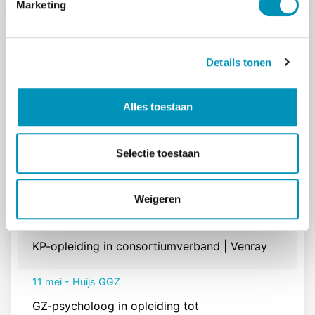
Marketing
n
g
s
VACATURES
Details tonen
s
e
21 jul - Psychologiepraktijk Reeshof
l
Alles toestaan
GZ-psycholoog | Psychologiepraktijk Reeshof
e
c
23 jun - U-Center
t
Selectie toestaan
i
Opleidingsplek GZ-psycholoog in opleiding tot
e
specialist (klinisch psycholoog)
Weigeren
17 jun - VIGO Groep
KP-opleiding in consortiumverband | Venray
11 mei - Huijs GGZ
GZ-psycholoog in opleiding tot