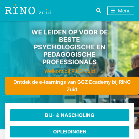
Menu
WE LEIDEN OP VOOR DE
BESTE
PSYCHOLOGISCHE EN
PEDAGOGISCHE
PROFESSIONALS
Welkom bij RINO Zuid
Ontdek de e-learnings van GGZ Ecademy bij RINO
Zuid
BIJ- & NASCHOLING
OPLEIDINGEN