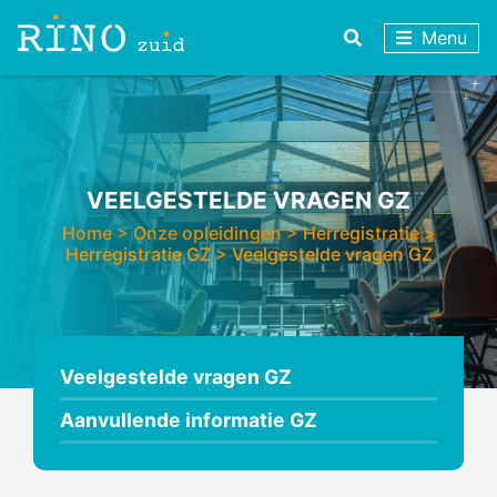
Menu
VEELGESTELDE VRAGEN GZ
Home
>
Onze opleidingen
>
Herregistratie
>
Herregistratie GZ
>
Veelgestelde vragen GZ
Veelgestelde vragen GZ
Aanvullende informatie GZ