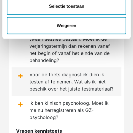
t
Selectie toestaan
Het materiaal voor de
i
+
vaardighedentoets mag niet langer
e
dan één jaar oud zijn. In het geval van
Weigeren
behandeling moet deze uit minstens
twaalf sessies bestaan. Moet ik de
verjaringstermijn dan rekenen vanaf
het begin of vanaf het einde van de
behandeling?
+
Voor de toets diagnostiek dien ik
testen af te nemen. Wat als ik niet
beschik over het juiste testmateriaal?
+
Ik ben klinisch psycholoog. Moet ik
me nu herregistreren als GZ-
psycholoog?
Vragen kennistoets