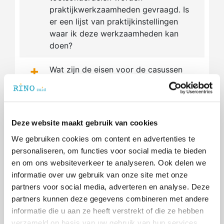
praktijkwerkzaamheden gevraagd. Is
er een lijst van praktijkinstellingen
waar ik deze werkzaamheden kan
doen?
+
Wat zijn de eisen voor de casussen
van vaardigheden-toetsonderdelen
die gemaakt moeten worden?
Ik kan geen erkende praktijkinstelling
+
Deze website maakt gebruik van cookies
vinden om mijn
We gebruiken cookies om content en advertenties te
praktijkwerkzaamheden voor de
personaliseren, om functies voor social media te bieden
vaardigheden-toetsonderdelen te
en om ons websiteverkeer te analyseren. Ook delen we
doen. Wat nu?
informatie over uw gebruik van onze site met onze
partners voor social media, adverteren en analyse. Deze
Ik heb twee cliënten gevonden die
+
partners kunnen deze gegevens combineren met andere
aan de eisen voldoen voor mijn
informatie die u aan ze heeft verstrekt of die ze hebben
vaardighedentoets Diagnostiek. Kan
verzameld op basis van uw gebruik van hun services.