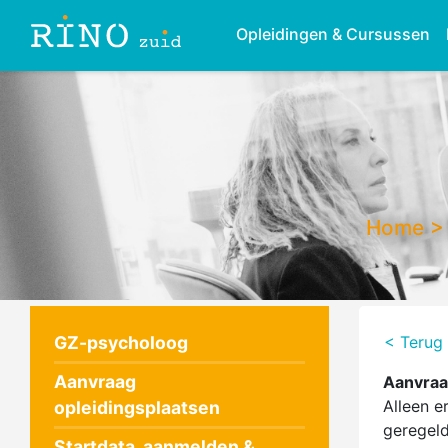
Opleidingen & Cursussen
Home
GZ-psycholoog
< Terug
Aanvraag
Aanvraa
Alleen e
opleidingsplaatsen
geregeld
Startdata, aanmelden &