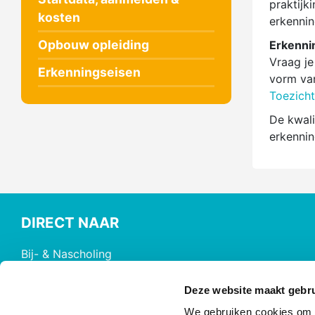
praktijk
kosten
erkennin
Opbouw opleiding
Erkenni
Vraag je
Erkenningseisen
vorm van
Toezicht
De kwali
erkennin
DIRECT NAAR
Bij- & Nascholing
Opleidingen
Maatwerk & Incompany
Deze website maakt gebru
RINO Premium
We gebruiken cookies om c