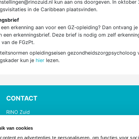
instellingen@rinozuid.nl kun aan ons doorgeven. In oktober
gsvisitaties in de Caribbean plaatsvinden.
ngsbrief
 een erkenning aan voor een GZ-opleiding? Dan ontvang je v
 een erkenningsbrief. Deze brief is nodig om zelf erkennin
van de FGzPt.
teitsnormen opleidingseisen gezondheidszorgpsycholoog 
gskader kun je
hier
lezen.
CONTACT
RINO Zuid
Postbus 826, 5600 AV Eindhoven
ik van cookies
085 - 890 2200
ontent en advertenties te personaliseren, om functies voor soci