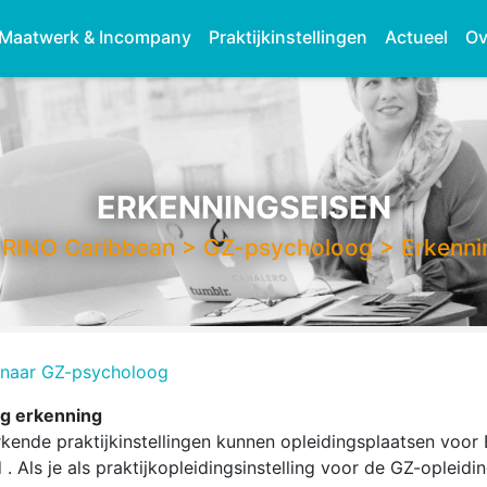
Maatwerk & Incompany
Praktijkinstellingen
Actueel
Ov
ERKENNINGSEISEN
>
RINO Caribbean
>
GZ-psycholoog
>
Erkenni
 naar GZ-psycholoog
g erkenning
rkende praktijkinstellingen kunnen opleidingsplaatsen voor B
 . Als je als praktijkopleidingsinstelling voor de GZ-opleidi