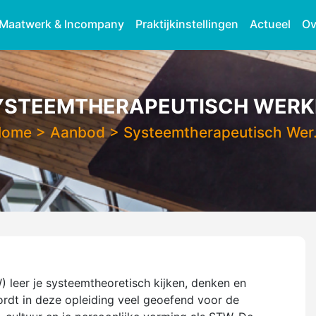
Maatwerk & Incompany
Praktijkinstellingen
Actueel
Ov
YSTEEMTHERAPEUTISCH WERK
Home
>
Aanbod
>
Systeemtherapeutisch We
 leer je systeemtheoretisch kijken, denken en
rdt in deze opleiding veel geoefend voor de