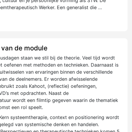
t, cultuur en je persoonlijke vorming als STW. De
eemtherapeutisch Werker. Een generalist die …
 van de module
usdagen staan we stil bij de theorie. Veel tijd wordt
t oefenen met methoden en technieken. Daarnaast is
 uitwisselen van ervaringen binnen de verschillende
van de deelnemers. Er worden afwisselende
ruikt zoals Kahoot, (reflectie) oefeningen,
DVD’s met opdrachten. Naast de
eratuur wordt een filmtip gegeven waarin de thematiek
omst een rol speelt.
. Kern systeemtherapie, context en positionering wordt
gelegd van systemische denken en handelen.
. Perspectieven en therapeutische technieken komen 5