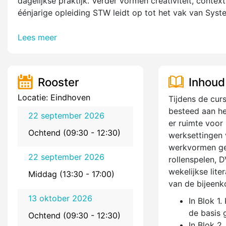
dagelijkse praktijk. Verder vormen creativiteit, contex
éénjarige opleiding STW leidt op tot het vak van Syst
Lees meer
Rooster
Inhoud
Locatie: Eindhoven
Tijdens de curs
besteed aan he
22 september 2026
er ruimte voor
Ochtend (09:30 - 12:30)
werksettingen 
werkvormen geb
22 september 2026
rollenspelen, 
wekelijkse lit
Middag (13:30 - 17:00)
van de bijeenk
13 oktober 2026
In Blok 1
de basis 
Ochtend (09:30 - 12:30)
In Blok 2