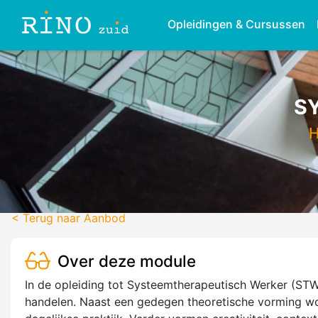
Opleidingen & Cursussen
S
< Terug naar Aanbod
Over deze module
In de opleiding tot Systeemtherapeutisch Werker (STW)
handelen. Naast een gedegen theoretische vorming wo