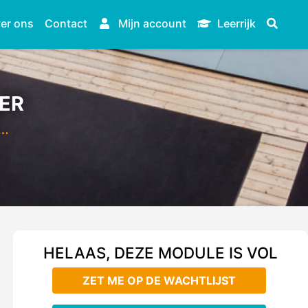
er ons
Contact
Mijn account
Leerrijk
ER
r…
HELAAS, DEZE MODULE IS VOL
ZET ME OP DE WACHTLIJST