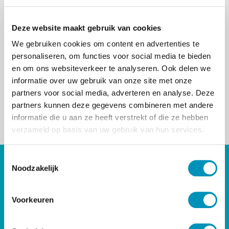
Kun je niet direct inloggen? Vraag dan een nieuw
wachtwoord aan via ‘wachtwoord aanmaken of
vergeten’.
Deze website maakt gebruik van cookies
We gebruiken cookies om content en advertenties te
personaliseren, om functies voor social media te bieden
en om ons websiteverkeer te analyseren. Ook delen we
informatie over uw gebruik van onze site met onze
partners voor social media, adverteren en analyse. Deze
Wachtwoord aanmaken of vergeten?
partners kunnen deze gegevens combineren met andere
Inloggen
informatie die u aan ze heeft verstrekt of die ze hebben
verzameld op basis van uw gebruik van hun services.
T
DIRECT NAAR
Noodzakelijk
o
e
Bij- & Nascholing
s
Voorkeuren
Opleidingen
t
Maatwerk & Incompany
e
RINO Premium