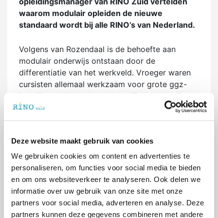
opleidingsmanager van RINO Zuid vertelden
waarom modulair opleiden de nieuwe
standaard wordt bij alle RINO’s van Nederland.
Volgens van Rozendaal is de behoefte aan
modulair onderwijs ontstaan door de
differentiatie van het werkveld. Vroeger waren
cursisten allemaal werkzaam voor grote ggz-
instellingen. Nu is dat anders. “Tegenwoordig
kom je steeds meer gz-psychologen tegen in
ziekenhuizen, de ouderenzorg of instellingen
voor mensen met een verstandelijke beperking”,
Deze website maakt gebruik van cookies
aldus Rozendaal tegen het tijdschrift.
We gebruiken cookies om content en advertenties te
Daar komt volgens Embregts nog bij dat de
personaliseren, om functies voor social media te bieden
BIG-opleidingen graag competentiegericht
en om ons websiteverkeer te analyseren. Ook delen we
willen opleiden. Dat veronderstelt een op maat
informatie over uw gebruik van onze site met onze
gemaakt lespakket voor cursisten. Niet iedereen
partners voor social media, adverteren en analyse. Deze
heeft immers dezelfde competenties in huis.
partners kunnen deze gegevens combineren met andere