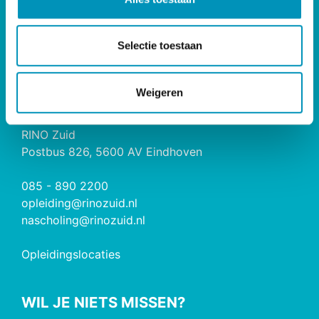
e
RINO Premium
c
Herregistratie
t
Selectie toestaan
i
RINO Caribbean
e
Weigeren
CONTACT
RINO Zuid
Postbus 826, 5600 AV Eindhoven
085 - 890 2200
opleiding@rinozuid.nl
nascholing@rinozuid.nl
Opleidingslocaties
WIL JE NIETS MISSEN?