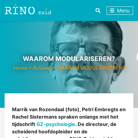
Menu
WAAROM MODULARISEREN?
Home
>
Actueel
>
WAAROM MODULARISEREN?
Marrik van Rozendaal (foto), Petri Embregts en
Rachel Sistermans spraken onlangs met het
tijdschrift
GZ-psychologie
. De directeur, de
scheidend hoofdopleider en de