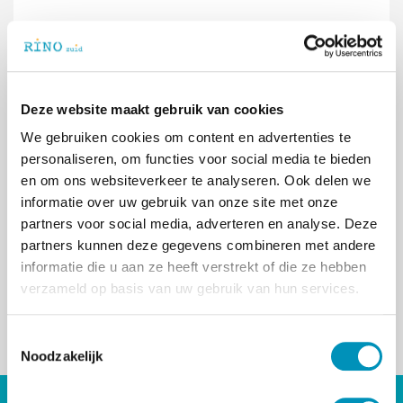
De samenwerking met ervaringsdeskundigen is
steeds meer verankerd. De integratie van e-
health heeft een vlucht genomen, afbouw van
medicatie wordt actief gemonitord.
Deze website maakt gebruik van cookies
Op
dinsdag 10 januari 2017
organiseert RINO
We gebruiken cookies om content en advertenties te
Zuid een symposium in samenwerking met
personaliseren, om functies voor social media te bieden
Markieza.
en om ons websiteverkeer te analyseren. Ook delen we
informatie over uw gebruik van onze site met onze
Markieza “academie herstel en
partners voor social media, adverteren en analyse. Deze
ervaringsdeskundigheid” en RINO Zuid gaan hun
partners kunnen deze gegevens combineren met andere
krachten bundelen. Wij gaan actief de dialoog
informatie die u aan ze heeft verstrekt of die ze hebben
aan. Hoe gaan we academische wetenschap en
verzameld op basis van uw gebruik van hun services.
ervaringskennis verbinden en vertalen. Dit kan
alleen in dialoog met elkaar en met ons netwerk.
T
< Terug naar overzicht
Noodzakelijk
o
e
s