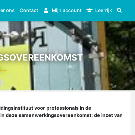
er ons
Contact
Mijn account
Leerrijk
INGSOVEREENKOMST
L…
ingsinstituut voor professionals in de
l in deze samenwerkingsovereenkomst: de inzet van