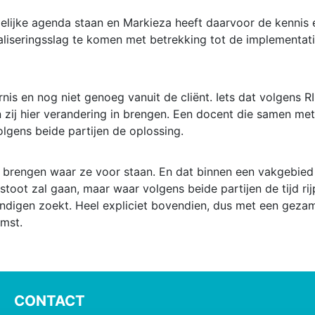
ijke agenda staan en Markieza heeft daarvoor de kennis en 
liseringsslag te komen met betrekking tot de implementati
rnis en nog niet genoeg vanuit de cliënt. Iets dat volgens
en zij hier verandering in brengen. Een docent die samen m
volgens beide partijen de oplossing.
jk brengen waar ze voor staan. En dat binnen een vakgebi
toot zal gaan, maar waar volgens beide partijen de tijd rijp
undigen zoekt. Heel expliciet bovendien, dus met een geza
omst.
CONTACT