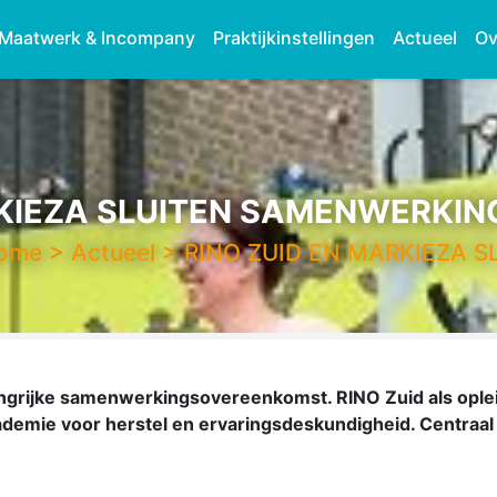
Maatwerk & Incompany
Praktijkinstellingen
Actueel
Ov
RKIEZA SLUITEN SAMENWERK
ome
>
Actueel
>
RINO ZUID EN MARKIEZA S
angrijke samenwerkingsovereenkomst. RINO Zuid als opleid
ademie voor herstel en ervaringsdeskundigheid. Centraa