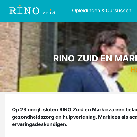
Opleidingen & Cursussen
RINO ZUID EN MA
H
Op 29 mei jl. sloten RINO Zuid en Markieza een bel
gezondheidszorg en hulpverlening. Markieza als ac
ervaringsdeskundigen.