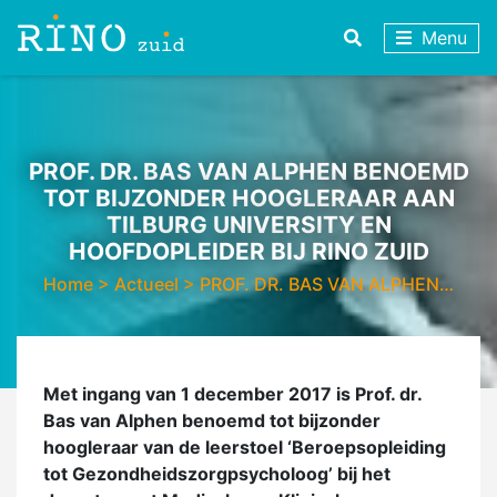
Menu
PROF. DR. BAS VAN ALPHEN BENOEMD
TOT BIJZONDER HOOGLERAAR AAN
TILBURG UNIVERSITY EN
HOOFDOPLEIDER BIJ RINO ZUID
Home
>
Actueel
>
PROF. DR. BAS VAN ALPHEN…
Met ingang van 1 december 2017 is Prof. dr.
Bas van Alphen benoemd tot bijzonder
hoogleraar van de leerstoel ‘Beroepsopleiding
tot Gezondheidszorgpsycholoog’ bij het