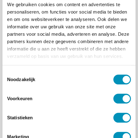
We gebruiken cookies om content en advertenties te
waardoor de opgeleide psychologen vanuit een
personaliseren, om functies voor social media te bieden
wetenschappelijk perspectief een belangrijke
en om ons websiteverkeer te analyseren. Ook delen we
bijdrage blijven leveren aan goede
informatie over uw gebruik van onze site met onze
psychologische hulp voor een brede doelgroep.
partners voor social media, adverteren en analyse. Deze
Als hoofdopleider zal Bas van Alphen hiervoor
partners kunnen deze gegevens combineren met andere
de inhoudelijke verantwoordelijkheid krijgen.
informatie die u aan ze heeft verstrekt of die ze hebben
Bas van Alphen is al bijzonder hoogleraar
verzameld op basis van uw gebruik van hun services.
klinische ouderenpsychologie aan de Vrije
Universiteit van Brussel en is hiernaast
T
gezondheidszorgpsycholoog/manager
Noodzakelijk
o
behandelzaken van het Topklinisch centrum
e
voor ouderen met persoonlijkheidsstoornissen
s
Voorkeuren
bij Mondriaan in Heerlen.
t
Meer informatie:
e
m
Statistieken
Marrik van Rozendaal, directeur RINO Zuid
m
E-mail:
marrikvanrozendaal@rinozuid.nl
i
Telefoon: 06 29731252
Marketing