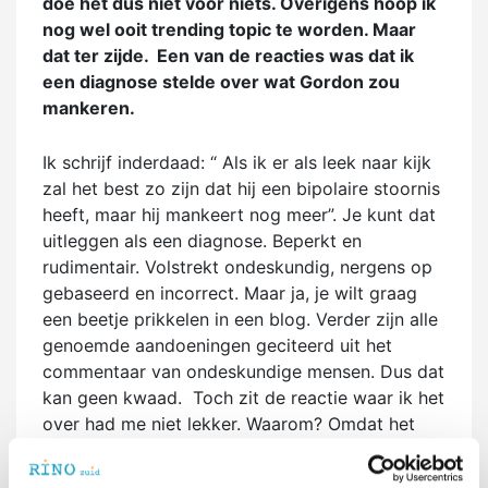
doe het dus niet voor niets. Overigens hoop ik
nog wel ooit trending topic te worden. Maar
dat ter zijde. Een van de reacties was dat ik
een diagnose stelde over wat Gordon zou
mankeren.
Ik schrijf inderdaad: “ Als ik er als leek naar kijk
zal het best zo zijn dat hij een bipolaire stoornis
heeft, maar hij mankeert nog meer”. Je kunt dat
uitleggen als een diagnose. Beperkt en
rudimentair. Volstrekt ondeskundig, nergens op
gebaseerd en incorrect. Maar ja, je wilt graag
een beetje prikkelen in een blog. Verder zijn alle
genoemde aandoeningen geciteerd uit het
commentaar van ondeskundige mensen. Dus dat
kan geen kwaad. Toch zit de reactie waar ik het
over had me niet lekker. Waarom? Omdat het
waar is! Psychologen die bij RINO Zuid worden
opgeleid hebben een beroepscode en vallen