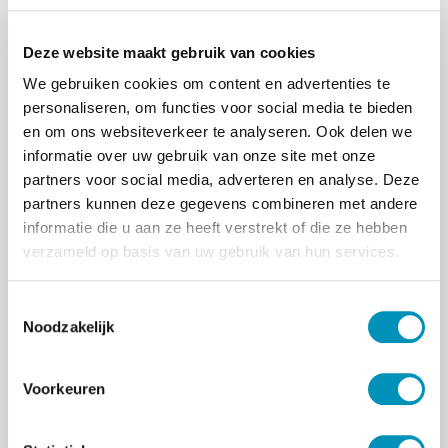
onder het tuchtrecht. Ik ben geen psycholoog,
dus geldt dat niet voor mij, maar als directeur
Deze website maakt gebruik van cookies
van RINO Zuid dien ik natuurlijk wel de hoogste
standaard te hanteren. En dat heb ik hier niet
We gebruiken cookies om content en advertenties te
gedaan. Ik zal daarin voortaan kritischer zijn
personaliseren, om functies voor social media te bieden
naar mezelf. Beloofd!
en om ons websiteverkeer te analyseren. Ook delen we
informatie over uw gebruik van onze site met onze
Ik heb in de blog over Gordon juist de enorme
partners voor social media, adverteren en analyse. Deze
meerwaarde van deskundigheid en
partners kunnen deze gegevens combineren met andere
wetenschappelijk onderbouwde psychologische
informatie die u aan ze heeft verstrekt of die ze hebben
kennis willen benoemen. Maar wij “gewone
verzameld op basis van uw gebruik van hun services.
mensen” willen zo graag de mensen om ons
heen snappen dat we onze Jip en Janneke
T
kennis van de psychologie- opgedaan in de
Noodzakelijk
o
Libelle, Playboy of Linda - gebruiken om de
e
ander te duiden en te snappen.
s
Voorkeuren
De afgelopen weken is weer eens duidelijk
t
geworden hoeveel mensen met psychische
e
problemen kampen. In 2014 hadden volgens het