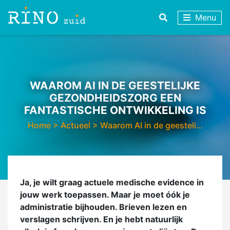
Menu
WAAROM AI IN DE GEESTELIJKE
GEZONDHEIDSZORG EEN
FANTASTISCHE ONTWIKKELING IS
Home
>
Actueel
>
Waarom AI in de geesteli…
Ja, je wilt graag actuele medische evidence in
jouw werk toepassen. Maar je moet óók je
administratie bijhouden. Brieven lezen en
verslagen schrijven. En je hebt natuurlijk