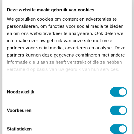
tussen de 16 en 20 jaar. Intervention -
Deze website maakt gebruik van cookies
videobellen cognitieve gedragstherapie.
Comparison – coginitieve gedragstherapie face
We gebruiken cookies om content en advertenties te
to face. Outcome - effectiviteit van de therapie:
personaliseren, om functies voor social media te bieden
bijvoorbeeld een daling in de meting van
en om ons websiteverkeer te analyseren. Ook delen we
depressieve symptomen. Afhankelijke van je
informatie over uw gebruik van onze site met onze
zoekterm en hoe compleet je bent in het stellen
partners voor social media, adverteren en analyse. Deze
van je vraag, krijg je de beste resultaten.’
partners kunnen deze gegevens combineren met andere
informatie die u aan ze heeft verstrekt of die ze hebben
Inspelen op de kennisemancipatie
verzameld op basis van uw gebruik van hun services.
Informatie is in deze tijd steeds toegankelijker.
En vaker kiezen we voor informed decision
making in de geestelijke gezondheidszorg.
T
Noodzakelijk
‘Daarom is het belangrijk dat veel meer mensen
o
toegang krijgen tot relevante medische kennis.
e
En hun informatie niet halen uit TikTok-filmpjes
s
Voorkeuren
bijvoorbeeld. Kennisemancipatie voegt waarde
t
toe als je laagdrempeliger toegang hebt tot
e
kennis.’ EvidenceHunt maakt de toegang tot
m
Statistieken