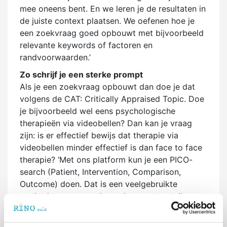
mee oneens bent. En we leren je de resultaten in
de juiste context plaatsen. We oefenen hoe je
een zoekvraag goed opbouwt met bijvoorbeeld
relevante keywords of factoren en
randvoorwaarden.’
Zo schrijf je een sterke prompt
Als je een zoekvraag opbouwt dan doe je dat
volgens de CAT: Critically Appraised Topic. Doe
je bijvoorbeeld wel eens psychologische
therapieën via videobellen? Dan kan je vraag
zijn: is er effectief bewijs dat therapie via
videobellen minder effectief is dan face to face
therapie? ‘Met ons platform kun je een PICO-
search (Patient, Intervention, Comparison,
Outcome) doen. Dat is een veelgebruikte
methode om een onderzoeksvraag te stellen en
te beantwoorden in de gezondheidszorg. Zo
ziet dat er dan ongeveer uit: Patiënt – jongeren