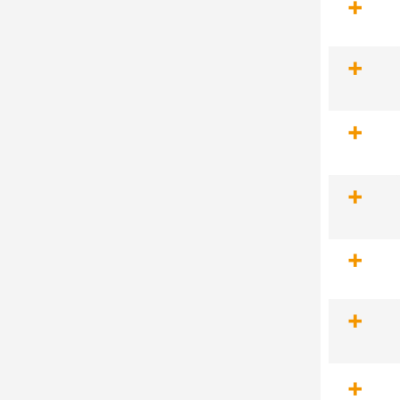
+
+
+
+
+
+
+