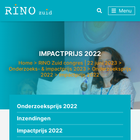
Menu
IMPACTPRIJS 2022
Home
>
RINO Zuid congres | 22 juni 2023
>
Onderzoeks- & impactprijs 2023
>
Onderzoeksprijs
2022
>
Impactprijs 2022
Onderzoeksprijs 2022
Inzendingen
Impactprijs 2022