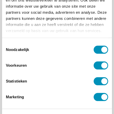
en lunch. Aanvullende documentatie en
en om ons websiteverkeer te analyseren. Ook delen we
overige materialen worden digitaal
informatie over uw gebruik van onze site met onze
beschikbaar gesteld door RINO Zuid.
partners voor social media, adverteren en analyse. Deze
partners kunnen deze gegevens combineren met andere
Forensische psychiatrie
informatie die u aan ze heeft verstrekt of die ze hebben
RINO Zuid heeft een ruim aanbod
verzameld op basis van uw gebruik van hun services.
scholingsmodules voor de forensische
psychiatrie. Bekijk
hier
het overzicht.
T
Noodzakelijk
Kenmerk: NSV23HKTRVER
o
e
s
Voorkeuren
t
Accreditatie
e
m
Statistieken
Verpleegkundig Specialisten Register
m
(In behandeling)
i
NVO / NIP-K&J (In behandeling)
Marketing
n
g
s