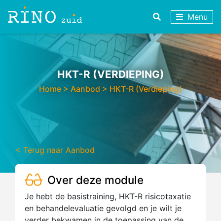
Menu
HKT-R (VERDIEPING)
Home
>
Aanbod
>
HKT-R (Verdieping)
< Terug naar Aanbod
Over deze module
Je hebt de basistraining, HKT-R risicotaxatie
en behandelevaluatie gevolgd en je wilt je
verder bekwamen in de toepassing van de