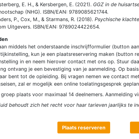
terberg, E. H., & Kersbergen, E. (2021).
GGZ in de huisartse
nootschap (NHG). ISBN/EAN: 9789085621744.
nders, P., Cox, M., & Starmans, R. (2018).
Psychische klachte
om Uitgevers. ISBN/EAN: 9789024422654.
den
aan middels het onderstaande inschrijfformulier (button a
tijkinstelling, kun je een plaatsreservering maken (button
instelling in en neem hierover contact met ons op. Stuur da
ving ontvang je een bevestiging van je aanmelding. Op basis
aar bent tot de opleiding. Bij vragen nemen we contact met j
gseisen, zal er mogelijk een online toelatingsgesprek gepla
r groep plaats voor maximaal 14 deelnemers. Aanmelding vin
uid behoudt zich het recht voor haar tarieven jaarlijks te i
Plaats reserveren