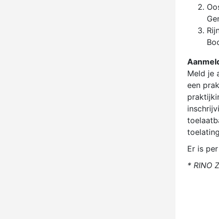
Oos
Ge
Rij
Bo
Aanmel
Meld je 
een prak
praktijk
inschrij
toelaatb
toelatin
Er is pe
* RINO Z