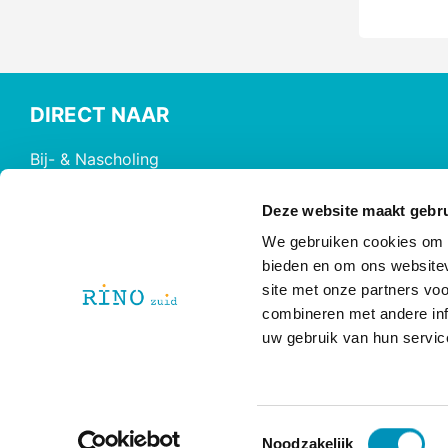
DIRECT NAAR
Bij- & Nascholing
Opleidingen
Maatwerk & Incompany
Deze website maakt gebru
RINO Premium
We gebruiken cookies om c
Herregistratie
bieden en om ons websitev
site met onze partners vo
RINO Caribbean
combineren met andere inf
uw gebruik van hun servic
T
@ 2026 RINO Zuid
Noodzakelijk
Disclaimer
|
Privacy Policy