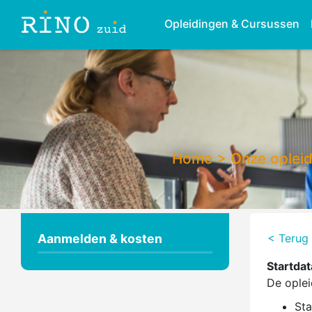
Opleidingen & Cursussen
Home
>
Onze oplei
Aanmelden & kosten
< Terug 
Startdat
De oplei
Sta