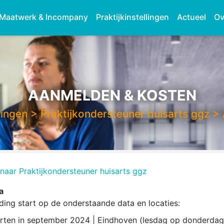
Maatwerk & Incompany
Praktijkinstellingen
Actueel
Ov
AANMELDEN & KOSTEN
dingen
>
Praktijkondersteuner huisarts ggz
>
naar Praktijkondersteuner huisarts ggz
a
ding start op de onderstaande data en locaties:
rten in september 2024 | Eindhoven (lesdag op donderda