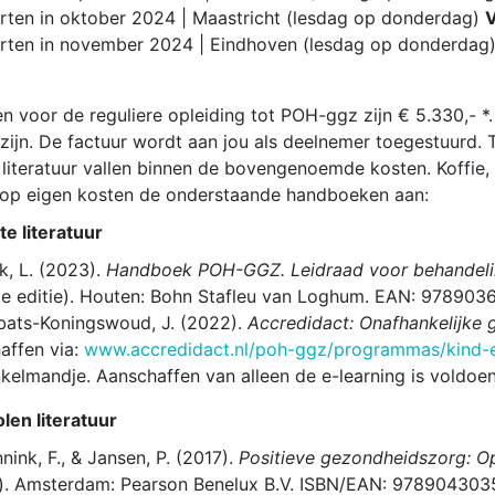
rten in oktober 2024 | Maastricht (lesdag op donderdag)
V
rten in november 2024 | Eindhoven (lesdag op donderdag
n voor de reguliere opleiding tot POH-ggz zijn € 5.330,- 
zijn. De factuur wordt aan jou als deelnemer toegestuurd. 
literatuur vallen binnen de bovengenoemde kosten. Koffie, t
 op eigen kosten de onderstaande handboeken aan:
te literatuur
, L. (2023).
Handboek POH-GGZ. Leidraad voor behandeling
e editie). Houten: Bohn Stafleu van Loghum. EAN: 97890
ats-Koningswoud, J. (2022).
Accredidact: Onafhankelijke 
affen via:
www.accredidact.nl/poh-ggz/programmas/kind-
kelmandje. Aanschaffen van alleen de e-learning is voldoen
en literatuur
nink, F., & Jansen, P. (2017).
Positieve gezondheidszorg: Op
). Amsterdam: Pearson Benelux B.V. ISBN/EAN: 978904303