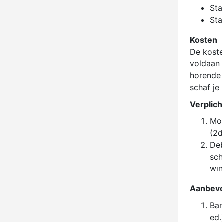
Sta
Sta
Kosten
De koste
voldaan 
horende 
schaf je
Verplich
Mok
(2d
Deb
sch
win
Aanbevol
Ban
ed.