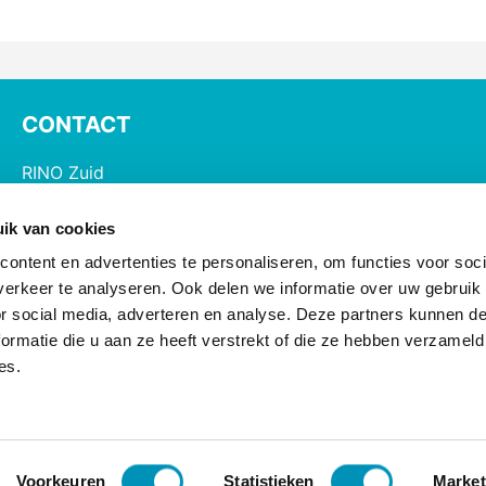
CONTACT
RINO Zuid
Postbus 826, 5600 AV Eindhoven
ik van cookies
085 - 890 2200
ontent en advertenties te personaliseren, om functies voor soci
opleiding@rinozuid.nl
erkeer te analyseren. Ook delen we informatie over uw gebruik
nascholing@rinozuid.nl
or social media, adverteren en analyse. Deze partners kunnen 
ormatie die u aan ze heeft verstrekt of die ze hebben verzameld
Opleidingslocaties
es.
Voorkeuren
Statistieken
Market