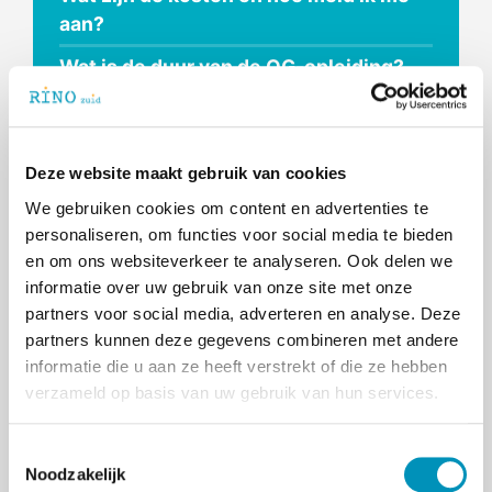
aan?
Wat is de duur van de OG-opleiding?
Wat levert de OG-opleiding je op?
Deze website maakt gebruik van cookies
We gebruiken cookies om content en advertenties te
< Terug naar Orthopedagoog-generalist
personaliseren, om functies voor social media te bieden
en om ons websiteverkeer te analyseren. Ook delen we
Ga naar
de algemene voorwaarden van
informatie over uw gebruik van onze site met onze
RINO Zuid.
partners voor social media, adverteren en analyse. Deze
Download
het opleidings- en
partners kunnen deze gegevens combineren met andere
examenreglement (OER) van de
informatie die u aan ze heeft verstrekt of die ze hebben
Postmasteropleiding tot
verzameld op basis van uw gebruik van hun services.
orthopedagoog-generalist (vanaf 1
september 2021).
T
Noodzakelijk
o