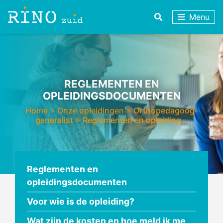
Menu
REGLEMENTEN EN
OPLEIDINGSDOCUMENTEN
Home
>
Onze opleidingen
>
Orthopedagoog-
generalist
>
Reglementen en opleiding…
Reglementen en
opleidingsdocumenten
Voor wie is de opleiding?
Wat zijn de kosten en hoe meld ik me