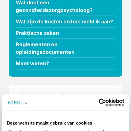
Wat doet een
gezondheidszorgpsycholoog?
Wat zijn de kosten en hoe meld ik aan?
Praktische zaken
Reglementen en
opleidingsdocumenten
Meer weten?
< Terug naar Gezondheidszorgpsycholoog
Ga naar
de algemene voorwaarden van
RINO Zuid.
Download
het opleidings- en
Deze website maakt gebruik van cookies
examenreglement (OER) van de GZ-