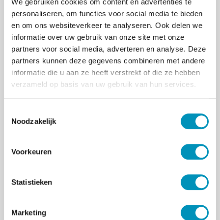
We gebruiken cookies om content en advertenties te
opleiding (vanaf 1 januari 2024).
personaliseren, om functies voor social media te bieden
Download
het opleidings- en
en om ons websiteverkeer te analyseren. Ook delen we
examenreglement (OER) van de GZ-
informatie over uw gebruik van onze site met onze
opleiding (vanaf 1 januari 2022).
partners voor social media, adverteren en analyse. Deze
Download
het opleidings- en
partners kunnen deze gegevens combineren met andere
examenreglement (OER) van de GZ-
informatie die u aan ze heeft verstrekt of die ze hebben
opleiding (vanaf 30 januari 2020).
verzameld op basis van uw gebruik van hun services.
Download
het opleidings- en
examenreglement (OER) van de GZ-
T
opleiding (vanaf 1 september 2017).
Noodzakelijk
o
Download
het opleidings- en
e
examenreglement (OER) van de GZ-
s
opleiding (tot 1 september 2017).
Voorkeuren
t
Download
de Algemene Maatregel van
e
Bestuur, Besluit
m
Statistieken
Gezondheidszorgpsycholoog, 17 maart
m
1998.
i
De meest actuele
besluiten
voor de
Marketing
n
BIG-opleidingen en
beleidsregels
van