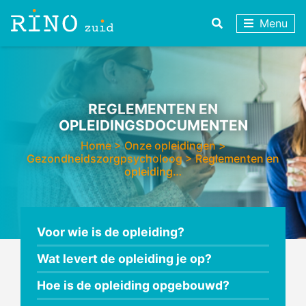
Menu
REGLEMENTEN EN
OPLEIDINGSDOCUMENTEN
Home
>
Onze opleidingen
>
Gezondheidszorgpsycholoog
>
Reglementen en
opleiding…
Voor wie is de opleiding?
Wat levert de opleiding je op?
Hoe is de opleiding opgebouwd?