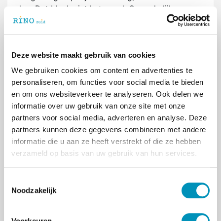
lag. Dat bleek niet het geval. Opmerkelijk was
wel dat er een diagnosegroep was waar de
vragenlijsten heel goed werden ingevuld,
namelijk bij morbide obesitas. Logisch want
Deze website maakt gebruik van cookies
voor hen is er alles aan gelegen om in
aanmerking te komen voor de operatie. Verder
We gebruiken cookies om content en advertenties te
bleek dat de tests niet geschikt zijn voor
personaliseren, om functies voor social media te bieden
mensen met een verstandelijke beperking of
en om ons websiteverkeer te analyseren. Ook delen we
storing, bijvoorbeeld dementie. Hier wil ik in
informatie over uw gebruik van onze site met onze
vervolgonderzoek nog verder naar kijken. Net
partners voor social media, adverteren en analyse. Deze
zoals naar de diagnosegroep solk
partners kunnen deze gegevens combineren met andere
problematiek.”
informatie die u aan ze heeft verstrekt of die ze hebben
verzameld op basis van uw gebruik van hun services.
Een week op koffie en pizza’s
Behalve promovendus en neuropsycholoog is
Brechje opleideling en docent bij RINO Zuid. Ze
T
Noodzakelijk
werkt als gastdocent bij de opleidingen KP en
o
GZ en als docent bij de module forensische
e
psychologie. Brechje: “Toen ik met de opleiding
s
Voorkeuren