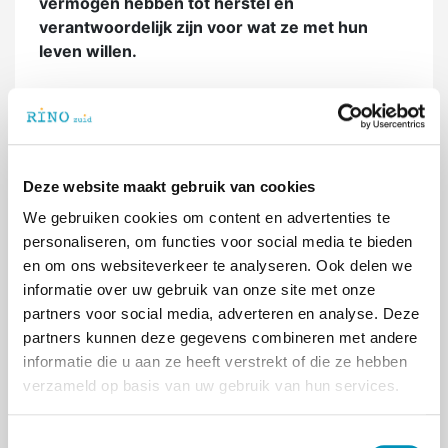
vermogen hebben tot herstel en
verantwoordelijk zijn voor wat ze met hun
leven willen.
De leergang is bij uitstek geschikt voor
professionals die werkzaam zijn in het sociaal
domein, de opvang, Veilig Thuis en de
Jeugdzorg. Naast het volgen van de gehele
Deze website maakt gebruik van cookies
leergang is het ook mogelijk de modules los te
We gebruiken cookies om content en advertenties te
volgen:
personaliseren, om functies voor social media te bieden
Veilig Contextueel Begeleiden Kinderen en
en om ons websiteverkeer te analyseren. Ook delen we
Gezinnen: Diversiteit
informatie over uw gebruik van onze site met onze
Veilig Contextueel Begeleiden Kinderen en
partners voor social media, adverteren en analyse. Deze
Gezinnen: Middelenmisbruik
partners kunnen deze gegevens combineren met andere
Veilig Contextueel Begeleiden Kinderen en
informatie die u aan ze heeft verstrekt of die ze hebben
Gezinnen: Psychiatrische aandoeningen
verzameld op basis van uw gebruik van hun services.
Veilig Contextueel Begeleiden Kinderen en
Gezinnen: Huiselijk geweld
T
Veilig Contextueel Begeleiden Kinderen en