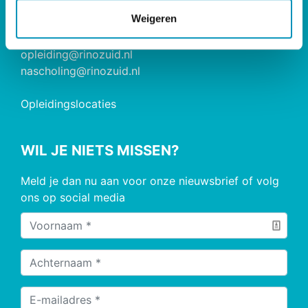
e
Postbus 826, 5600 AV Eindhoven
Weigeren
085 - 890 2200
opleiding@rinozuid.nl
nascholing@rinozuid.nl
Opleidingslocaties
WIL JE NIETS MISSEN?
Meld je dan nu aan voor onze nieuwsbrief of volg
ons op social media