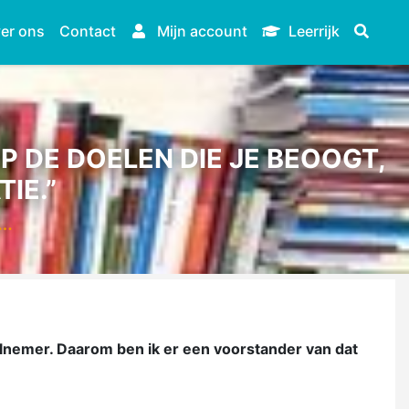
er ons
Contact
Mijn account
Leerrijk
P DE DOELEN DIE JE BEOOGT,
IE.”
O…
elnemer. Daarom ben ik er een voorstander van dat