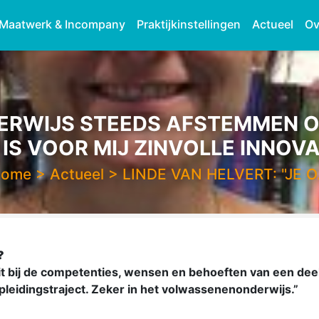
Maatwerk & Incompany
Praktijkinstellingen
Actueel
Ov
DERWIJS STEEDS AFSTEMMEN O
 IS VOOR MIJ ZINVOLLE INNOVAT
Home
>
Actueel
>
LINDE VAN HELVERT: "JE 
?
luit bij de competenties, wensen en behoeften van een de
leidingstraject. Zeker in het volwassenenonderwijs.”