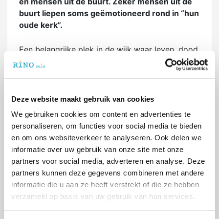
en mensen uit de buurt. Zeker mensen uit de
buurt liepen soms geëmotioneerd rond in “hun
oude kerk”.
Een belangrijke plek in de wijk waar leven, dood,
viering en levenszaken een plek hadden. De
vertelling van René Bastiaanse paste perfect bij
de gebeurtenis en het publiek. Iedereen kon zijn
vertelling volgen. Wat een spreker is die man!
Deze website maakt gebruik van cookies
Bij de nieuwsberichten kunt u de integrale tekst
We gebruiken cookies om content en advertenties te
van zijn verhaal vinden. Maar een opvallend
personaliseren, om functies voor social media te bieden
aspect hieruit zegt iets over de sector van de
en om ons websiteverkeer te analyseren. Ook delen we
geestelijke gezondheidszorg waarin wij als RINO
informatie over uw gebruik van onze site met onze
Zuid opleiden: Halverwege de vorige eeuw
partners voor social media, adverteren en analyse. Deze
waren er in Zuid Nederland 28 geregistreerde
partners kunnen deze gegevens combineren met andere
psychologen en zo’n 13000 priesters. En nu,
informatie die u aan ze heeft verstrekt of die ze hebben
misschien is het niet andersom, maar in ieder
verzameld op basis van uw gebruik van hun services.
geval zijn er veel meer psychologen dan
priesters. Volgens Bastiaanse met een