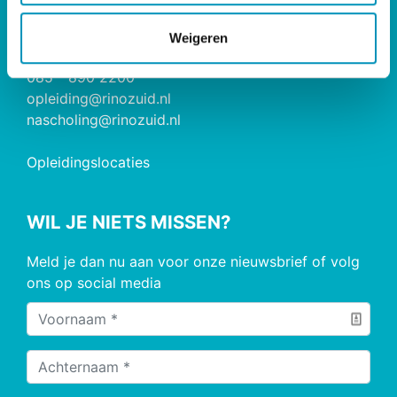
RINO Zuid
e
Postbus 826, 5600 AV Eindhoven
Weigeren
085 - 890 2200
opleiding@rinozuid.nl
nascholing@rinozuid.nl
Opleidingslocaties
WIL JE NIETS MISSEN?
Meld je dan nu aan voor onze nieuwsbrief of volg
ons op social media