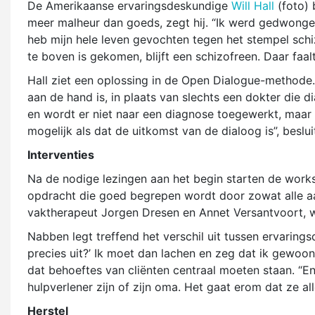
De Amerikaanse ervaringsdeskundige
Will Hall
(foto) 
meer malheur dan goeds, zegt hij. “Ik werd gedwongen
heb mijn hele leven gevochten tegen het stempel schi
te boven is gekomen, blijft een schizofreen. Daar faal
Hall ziet een oplossing in de Open Dialogue-methode.
aan de hand is, in plaats van slechts een dokter die 
en wordt er niet naar een diagnose toegewerkt, maar s
mogelijk als dat de uitkomst van de dialoog is”, besluit
Interventies
Na de nodige lezingen aan het begin starten de work
opdracht die goed begrepen wordt door zowat alle aa
vaktherapeut Jorgen Dresen en Annet Versantvoort, w
Nabben legt treffend het verschil uit tussen ervarings
precies uit?’ Ik moet dan lachen en zeg dat ik gewoon 
dat behoeftes van cliënten centraal moeten staan. “En
hulpverlener zijn of zijn oma. Het gaat erom dat ze al
Herstel