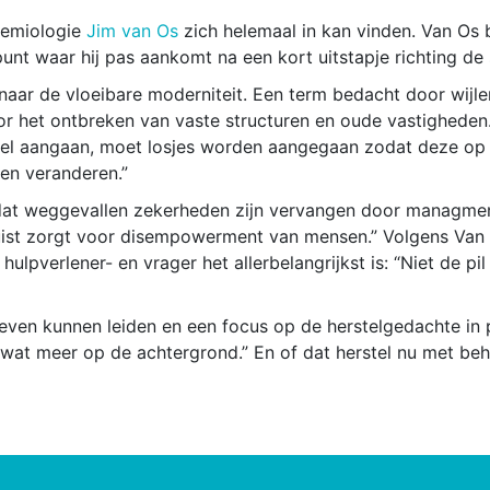
demiologie
Jim van Os
zich helemaal in kan vinden. Van Os 
unt waar hij pas aankomt na een kort uitstapje richting de 
 naar de vloeibare moderniteit. Een term bedacht door wijl
 het ontbreken van vaste structuren en oude vastigheden. 
wel aangaan, moet losjes worden aangegaan zodat deze op
en veranderen.”
 dat weggevallen zekerheden zijn vervangen door managmen
r juist zorgt voor disempowerment van mensen.” Volgens Van 
 hulpverlener- en vrager het allerbelangrijkst is: “Niet de 
even kunnen leiden en een focus op de herstelgedachte in pl
n wat meer op de achtergrond.” En of dat herstel nu met be