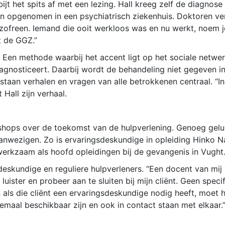
bijt het spits af met een lezing. Hall kreeg zelf de diagnos
 opgenomen in een psychiatrisch ziekenhuis. Doktoren verte
zofreen. Iemand die ooit werkloos was en nu werkt, noem je
t de GGZ.”
 Een methode waarbij het accent ligt op het sociale netwe
diagnosticeert. Daarbij wordt de behandeling niet gegeven i
taan verhalen en vragen van alle betrokkenen centraal. “Ind
 Hall zijn verhaal.
shops over de toekomst van de hulpverlening. Genoeg gelui
nwezigen. Zo is ervaringsdeskundige in opleiding Hinko Na
erkzaam als hoofd opleidingen bij de gevangenis in Vught
deskundige en reguliere hulpverleners. “Een docent van mij 
luister en probeer aan te sluiten bij mijn cliënt. Geen speci
 als die cliënt een ervaringsdeskundige nodig heeft, moet h
lemaal beschikbaar zijn en ook in contact staan met elkaar.