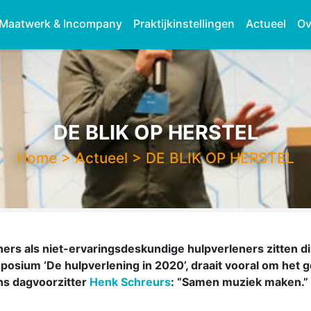
Maatwerk & Incompany
Praktijkinstellingen
Actueel
Ov
DE BLIK OP HERSTEL
Home
>
Actueel
>
DE BLIK OP HERSTEL
rs als niet-ervaringsdeskundige hulpverleners zitten di
mposium ‘De hulpverlening in 2020’, draait vooral om het
ns dagvoorzitter
Henk Schreurs
: “Samen muziek maken.”