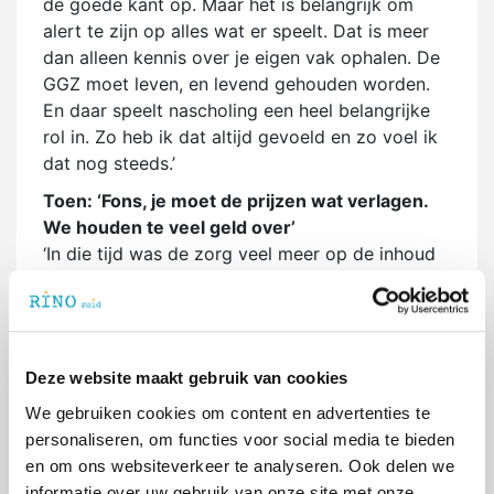
de goede kant op. Maar het is belangrijk om
alert te zijn op alles wat er speelt. Dat is meer
dan alleen kennis over je eigen vak ophalen. De
GGZ moet leven, en levend gehouden worden.
En daar speelt nascholing een heel belangrijke
rol in. Zo heb ik dat altijd gevoeld en zo voel ik
dat nog steeds.’
Toen: ‘Fons, je moet de prijzen wat verlagen.
We houden te veel geld over’
‘In die tijd was de zorg veel meer op de inhoud
gericht. Zowel binnen de instituten als binnen de
opleidingen. Voor de vergoedingen gold: als er
meer vraag is, dan komt er meer geld. Ik heb
meegeholpen met het in kaart brengen van
Deze website maakt gebruik van cookies
hoeveel tijd en energie een behandeling kost.
Later gingen we in Nederland over naar een
We gebruiken cookies om content en advertenties te
DBC (Diagnose Behandel Combinatie) die de
personaliseren, om functies voor social media te bieden
basis vormt voor de rekening die je krijgt van je
en om ons websiteverkeer te analyseren. Ook delen we
zorgverlener. De marktwerking was dus in gang
informatie over uw gebruik van onze site met onze