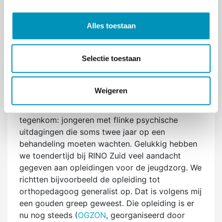
dingen worden doorgetrokken in geld en
e
behandelingen. Vroeger stond niet alleen de
l
stoornis centraal in de GGZ maar werd ook de
Alles toestaan
e
omgeving erbij betrokken als het dringend was.
c
Nu zijn er veel meer wachtlijsten en komt er
t
Selectie toestaan
vooral meer druk op de huisartsen en/of POH-
i
ggz. Zeker voor de jeugd is het ernstig
e
geworden. De jeugdzorg is bijna failliet. Dat
Weigeren
vindt Fons een ramp. ‘Ik doe nog veel
vrijwilligerswerk. Als ik zie wat ik daar allemaal
tegenkom: jongeren met flinke psychische
uitdagingen die soms twee jaar op een
behandeling moeten wachten. Gelukkig hebben
we toendertijd bij RINO Zuid veel aandacht
gegeven aan opleidingen voor de jeugdzorg. We
richtten bijvoorbeeld de opleiding tot
orthopedagoog generalist op. Dat is volgens mij
een gouden greep geweest. Die opleiding is er
nu nog steeds (
OGZON
, georganiseerd door