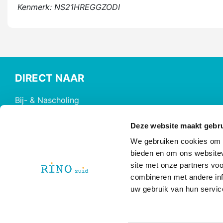
Kenmerk: NS21HREGGZODI
DIRECT NAAR
Bij- & Nascholing
Opleidingen
Maatwerk & Incompany
Deze website maakt gebru
RINO Premium
We gebruiken cookies om c
Herregistratie
bieden en om ons websitev
site met onze partners vo
RINO Caribbean
combineren met andere inf
uw gebruik van hun servic