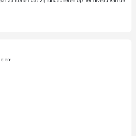
aar aantonen dat zij functioneren op het niveau van de
elen: