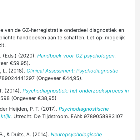
 van de GZ-herregistratie onderdeel diagnostiek en
plichte handboeken aan te schaffen. Let op: mogelijk
it.
T. (Eds.) (2020).
Handboek voor GZ psychologen
.
eer €59,95).
, L. (2018).
Clinical Assessment: Psychodiagnostic
 9789024441297 (Ongeveer €44,95).
T. (2014).
Psychodiagnostiek: het onderzoeksproces in
0598 (Ongeveer €38,95)
der Heijden, P. T. (2017).
Psychodiagnostische
ktijk.
Utrecht: De Tijdstroom. EAN: 9789058983107
B., & Duits, A. (2014).
Neuropsychologische