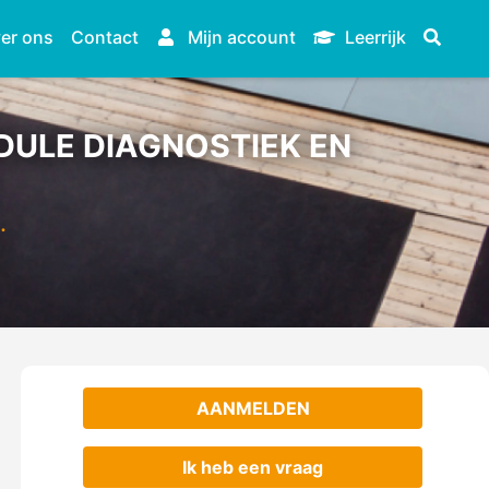
er ons
Contact
Mijn account
Leerrijk
ULE DIAGNOSTIEK EN
…
AANMELDEN
Ik heb een vraag