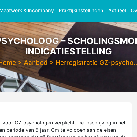
Maatwerk & Incompany
Praktijkinstellingen
Actueel
Ov
-PSYCHOLOOG – SCHOLINGSMOD
INDICATIESTELLING
Home
>
Aanbod
>
Herregistratie GZ-psycho
er voor GZ-psychologen verplicht. De inschrijving in het
en periode van 5 jaar. Om te voldoen aan de eisen