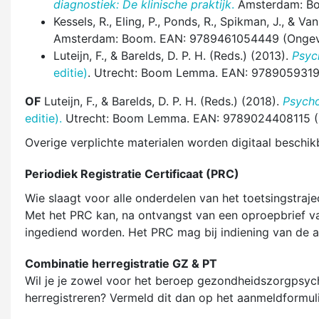
diagnostiek: De klinische praktijk
.
Amsterdam: Bo
Kessels, R., Eling, P., Ponds, R., Spikman, J., & V
Amsterdam: Boom. EAN: 9789461054449 (Ongev
Luteijn, F., & Barelds, D. P. H. (Reds.) (2013).
Psyc
editie)
. Utrecht: Boom Lemma. EAN: 9789059319
OF
Luteijn, F., & Barelds, D. P. H. (Reds.) (2018).
Psycho
editie).
Utrecht: Boom Lemma. EAN: 9789024408115 (
Overige verplichte materialen worden digitaal beschik
Periodiek Registratie Certificaat (PRC)
Wie slaagt voor alle onderdelen van het toetsingstrajec
Met het PRC kan, na ontvangst van een oproepbrief van
ingediend worden. Het PRC mag bij indiening van de a
Combinatie herregistratie GZ & PT
Wil je je zowel voor het beroep gezondheidszorgpsyc
herregistreren? Vermeld dit dan op het aanmeldformul