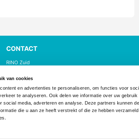
CONTACT
RINO Zuid
Postbus 826, 5600 AV Eindhoven
ik van cookies
085 - 890 2200
ontent en advertenties te personaliseren, om functies voor soci
opleiding@rinozuid.nl
erkeer te analyseren. Ook delen we informatie over uw gebruik
nascholing@rinozuid.nl
or social media, adverteren en analyse. Deze partners kunnen 
ormatie die u aan ze heeft verstrekt of die ze hebben verzameld
Opleidingslocaties
es.