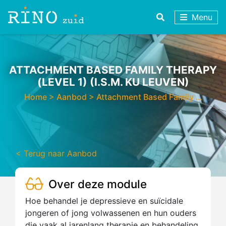
Menu
ATTACHMENT BASED FAMILY THERAPY
(LEVEL 1) (I.S.M. KU LEUVEN)
Home
>
Aanbod
>
Attachment Based Family …
< Terug naar Aanbod
Over deze module
Hoe behandel je depressieve en suïcidale
jongeren of jong volwassenen en hun ouders
die vaak al jarenlang therapie en behandeling