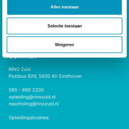
l
Opleidingen
Alles toestaan
e
Maatwerk & Incompany
c
RINO Premium
t
Herregistratie
Selectie toestaan
i
e
RINO Caribbean
Weigeren
CONTACT
RINO Zuid
Postbus 826, 5600 AV Eindhoven
085 - 890 2200
opleiding@rinozuid.nl
nascholing@rinozuid.nl
Opleidingslocaties