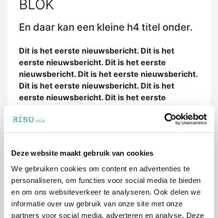
BLOK
En daar kan een kleine h4 titel onder.
Dit is het eerste nieuwsbericht. Dit is het
eerste nieuwsbericht. Dit is het eerste
nieuwsbericht. Dit is het eerste nieuwsbericht.
Dit is het eerste nieuwsbericht. Dit is het
eerste nieuwsbericht. Dit is het eerste
nieuwsbericht. Dit is het eerste nieuwsbericht.
Dit is het eerste nieuwsbericht. Dit is het eerste
nieuwsbericht. Dit is het eerste nieuwsbericht.
Dit is het eerste nieuwsbericht. Dit is het eerste
Deze website maakt gebruik van cookies
nieuwsbericht. Dit is het eerste nieuwsbericht.
We gebruiken cookies om content en advertenties te
Dit is het eerste nieuwsbericht. Dit is het eerste
personaliseren, om functies voor social media te bieden
nieuwsbericht.
en om ons websiteverkeer te analyseren. Ook delen we
informatie over uw gebruik van onze site met onze
Dit is het eerste nieuwsbericht. Dit is het
partners voor social media, adverteren en analyse. Deze