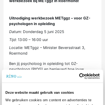
werkbezoek bij METggz in Roermond!
Uitnodiging werkbezoek METggz – voor GZ-
psychologen in opleiding
Datum:
Donderdag 5 juni 2025
Tijd:
13:00 – 16:00 uur
Locatie:
METggz – Minister Beversstraat 3,
Roermond
Ben jij psycholoog in opleiding tot GZ-
psycholoog (PIOG) en benieuwd hoe jouw
toekomstige rol eruit kan zien in de
specialistische GGZ? Kom dan naar het
werkbezoek bij
METggz
in Roermond!
Deze website maakt gebruik van cookies
Tijdens dit werkbezoek maak je kennis met onze
organisatie en ontdek je hoe wij kinderen,
We gebruiken cookies om content en advertenties te