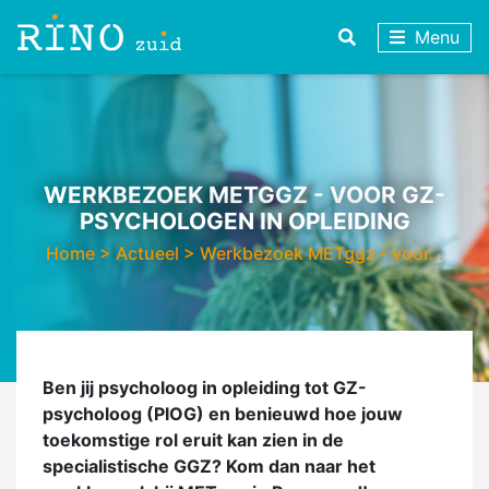
Menu
WERKBEZOEK METGGZ - VOOR GZ-
PSYCHOLOGEN IN OPLEIDING
Home
>
Actueel
>
Werkbezoek METggz - voor…
Ben jij psycholoog in opleiding tot GZ-
psycholoog (PIOG) en benieuwd hoe jouw
toekomstige rol eruit kan zien in de
specialistische GGZ? Kom dan naar het