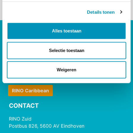
s
< Terug naar overzicht
Details tonen
s
e
l
Alles toestaan
DIRECT NAAR
e
c
Bij- & Nascholing
t
Selectie toestaan
Opleidingen
i
Maatwerk & Incompany
e
RINO Premium
Weigeren
Herregistratie
RINO Caribbean
CONTACT
RINO Zuid
Postbus 826, 5600 AV Eindhoven