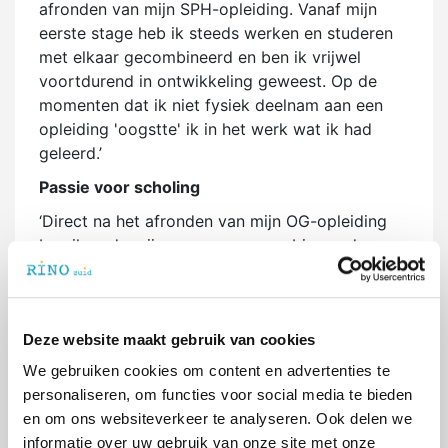
afronden van mijn SPH-opleiding. Vanaf mijn
eerste stage heb ik steeds werken en studeren
met elkaar gecombineerd en ben ik vrijwel
voortdurend in ontwikkeling geweest. Op de
momenten dat ik niet fysiek deelnam aan een
opleiding 'oogstte' ik in het werk wat ik had
geleerd.’
Passie voor scholing
‘Direct na het afronden van mijn OG-opleiding
ben ik onderwijs gaan verzorgen binnen de
opleiding. Ook binnen de organisatie waar ik
destijds werkte was ik actief in het ontwikkelen
van scholing. Hierbij gedreven door mijn eigen
Deze website maakt gebruik van cookies
passie, maar bij voorkeur ook onderbouwd met
onderzoek naar effectiviteit van de aangereikte
We gebruiken cookies om content en advertenties te
middelen.’
personaliseren, om functies voor social media te bieden
en om ons websiteverkeer te analyseren. Ook delen we
Carrièreswitch
informatie over uw gebruik van onze site met onze