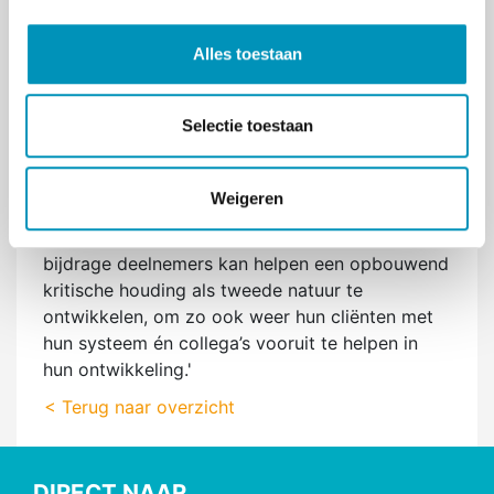
e
om collega-professionals nog enthousiaster en
l
bekwamer te maken voor hun vak.'
Alles toestaan
e
'In de functie van hoofdopleider van de OG-
c
opleiding kan ik vanuit mijn eigen ervaring
t
Selectie toestaan
deelnemers meenemen in de meerwaarde van
i
het generalistisch denken. Ons werkveld is
e
dynamisch en het vraagt van professionals om
Weigeren
steeds opnieuw te reflecteren op je
professioneel handelen. Ik hoop dat ik door mijn
bijdrage deelnemers kan helpen een opbouwend
kritische houding als tweede natuur te
ontwikkelen, om zo ook weer hun cliënten met
hun systeem én collega’s vooruit te helpen in
hun ontwikkeling.'
< Terug naar overzicht
DIRECT NAAR