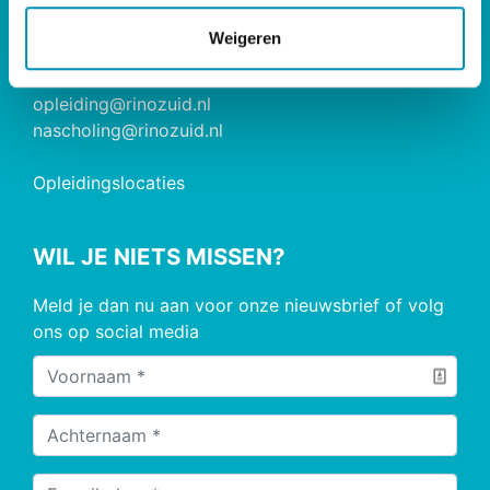
e
Postbus 826, 5600 AV Eindhoven
Weigeren
085 - 890 2200
opleiding@rinozuid.nl
nascholing@rinozuid.nl
Opleidingslocaties
WIL JE NIETS MISSEN?
Meld je dan nu aan voor onze nieuwsbrief of volg
ons op social media