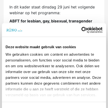
In dit kader staat dinsdag 29 juni het volgende
webinar op het programma:
ABFT for lesbian, gay, bisexual, transgender
and queer (LGBTQ).
Gary Diamond en Jody
Russon vertellen meer over:
ABFT for Sexual and Gender Minority
Young Adults and their Non-Accepting
Deze website maakt gebruik van cookies
Parents
We gebruiken cookies om content en advertenties te
ABFT for Transgender and Gender Diverse
personaliseren, om functies voor social media te bieden
Youth presenting in LGBTQ+ Community
en om ons websiteverkeer te analyseren. Ook delen we
informatie over uw gebruik van onze site met onze
Voor meer informatie, inschrijven en de
partners voor social media, adverteren en analyse. Deze
volgende webinars, ga naar:
ABFT for
partners kunnen deze gegevens combineren met andere
lesbian, gay, bisexual, transgender and queer
informatie die u aan ze heeft verstrekt of die ze hebben
(LGBTQ) – Agenda PPW (kuleuven.be)
verzameld op basis van uw gebruik van hun services.
RINO Zuid verzorgt in nauwe samenwerking met
de KU Leuven en ABFT België de modules ABFT