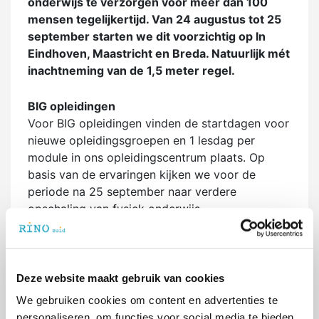
onderwijs te verzorgen voor meer dan 100
mensen tegelijkertijd. Van 24 augustus tot 25
september starten we dit voorzichtig op In
Eindhoven, Maastricht en Breda. Natuurlijk mét
inachtneming van de 1,5 meter regel.
BIG opleidingen
Voor BIG opleidingen vinden de startdagen voor
nieuwe opleidingsgroepen en 1 lesdag per
module in ons opleidingscentrum plaats. Op
basis van de ervaringen kijken we voor de
periode na 25 september naar verdere
opschaling van fysiek onderwijs.
Nascholing
Voor onze nascholingsactiviteiten en POH-ggz
opleidingen geldt dat naar behoefte ook weer
Deze website maakt gebruik van cookies
fysieke bijeenkomsten zullen plaatsvinden. Ook
hierbij geldt dat we voorzichtig willen opstarten
We gebruiken cookies om content en advertenties te
en langzaam maar zeker zullen opschalen.
personaliseren, om functies voor social media te bieden