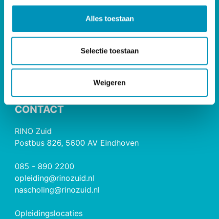
Bij- & Nascholing
l
Alles toestaan
Opleidingen
e
Maatwerk & Incompany
c
RINO Premium
t
Selectie toestaan
Herregistratie
i
e
Weigeren
RINO Caribbean
CONTACT
RINO Zuid
Postbus 826, 5600 AV Eindhoven
085 - 890 2200
opleiding@rinozuid.nl
nascholing@rinozuid.nl
Opleidingslocaties