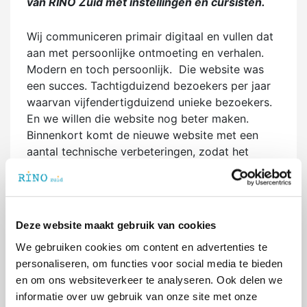
van RINO Zuid met instellingen en cursisten.
Wij communiceren primair digitaal en vullen dat
aan met persoonlijke ontmoeting en verhalen.
Modern en toch persoonlijk. Die website was
een succes. Tachtigduizend bezoekers per jaar
waarvan vijfendertigduizend unieke bezoekers.
En we willen die website nog beter maken.
Binnenkort komt de nieuwe website met een
aantal technische verbeteringen, zodat het
gebruik eenvoudiger en gemakkelijker wordt.
Maar is nog meer...
Onze websitebouwer had nog een advies: maak
Deze website maakt gebruik van cookies
de website vrouwelijker. De bezoekers zijn voor
We gebruiken cookies om content en advertenties te
90% vrouw, net als de hele sector, dus dat kan
personaliseren, om functies voor social media te bieden
wel kloppen. Als je vrouwen optimaal wilt
en om ons websiteverkeer te analyseren. Ook delen we
informeren met een website, dan moet je die
informatie over uw gebruik van onze site met onze
ook vrouwelijk maken. Pardon? …. Een website