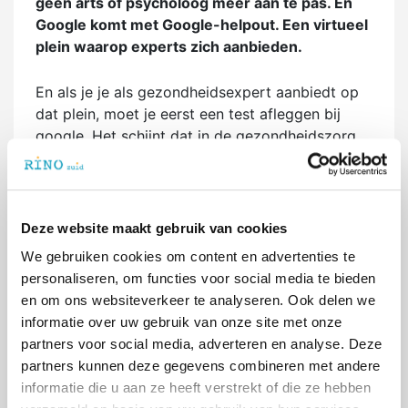
geen arts of psycholoog meer aan te pas. En
Google komt met Google-helpout. Een virtueel
plein waarop experts zich aanbieden.
En als je je als gezondheidsexpert aanbiedt op
dat plein, moet je eerst een test afleggen bij
google. Het schijnt dat in de gezondheidszorg
22% van de diagnoses klopt. 78% klopt niet, is
fout of onvolledig. En als een supercomputer in
Leiden de diagnose stelt klopt 78% van de
diagnoses, maar 22% is dan onvolledig of
Deze website maakt gebruik van cookies
onjuist. Het Radboudziekenhuis wil het aantal
We gebruiken cookies om content en advertenties te
bedden terugbrengen van 1000 naar 500 omdat
personaliseren, om functies voor social media te bieden
er steeds meer op locatie en poliklinisch
en om ons websiteverkeer te analyseren. Ook delen we
behandeld wordt. Van alle vergoedingen in de
informatie over uw gebruik van onze site met onze
geestelijke gezondheidszorg gaat nog zo´n 50%
partners voor social media, adverteren en analyse. Deze
naar traditionele GGZ instellingen, 50% gaat
partners kunnen deze gegevens combineren met andere
naar andere praktijken en organisaties.
informatie die u aan ze heeft verstrekt of die ze hebben
Technologie ontwikkelt zich zo snel. De