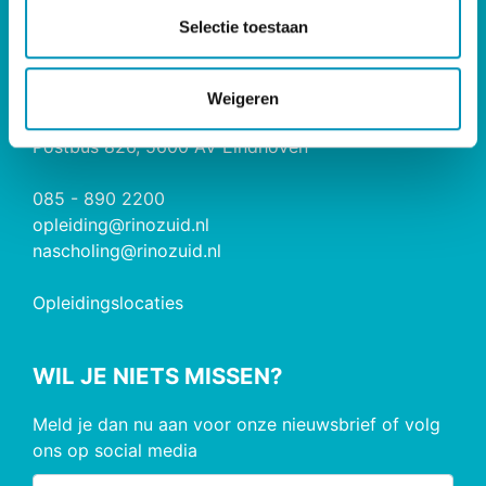
RINO Caribbean
t
Selectie toestaan
i
CONTACT
e
Weigeren
RINO Zuid
Postbus 826, 5600 AV Eindhoven
085 - 890 2200
opleiding@rinozuid.nl
nascholing@rinozuid.nl
Opleidingslocaties
WIL JE NIETS MISSEN?
Meld je dan nu aan voor onze nieuwsbrief of volg
ons op social media