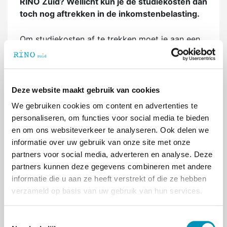
RINO Zuid? Wellicht kun je de studiekosten dan
toch nog aftrekken in de inkomstenbelasting.
Om studiekosten af te trekken moet je aan een
aantal voorwaarden voldoen. De belangrijkste
voorwaarden zijn:
Je hebt geen recht op studiefinanciering
Deze website maakt gebruik van cookies
De opleiding is voor je (toekomstige)
beroep
We gebruiken cookies om content en advertenties te
Alleen de noodzakelijke kosten zoals les-,
personaliseren, om functies voor social media te bieden
examengeld en leermiddelen zijn
en om ons websiteverkeer te analyseren. Ook delen we
aftrekbaar in het jaar van betalen
informatie over uw gebruik van onze site met onze
partners voor social media, adverteren en analyse. Deze
Daarnaast geldt een drempel van € 250,- en
partners kunnen deze gegevens combineren met andere
mag je maximaal € 15.000,- per jaar aftrekken.
informatie die u aan ze heeft verstrekt of die ze hebben
Kosten voor je laptop, printer, inrichting van je
verzameld op basis van uw gebruik van hun services.
werkkamer en reiskosten zijn niet aftrekbaar
Kijk voor alle voorwaarden op de
website van
T