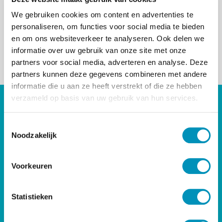
om de orthopedagoog-generalist op te nemen
in artikel 3 van die wet.
We gebruiken cookies om content en advertenties te
personaliseren, om functies voor social media te bieden
Lees meer hierover in de
NVO
en om ons websiteverkeer te analyseren. Ook delen we
Nieuwsbriefspecial
.
informatie over uw gebruik van onze site met onze
partners voor social media, adverteren en analyse. Deze
< Terug naar overzicht
partners kunnen deze gegevens combineren met andere
informatie die u aan ze heeft verstrekt of die ze hebben
verzameld op basis van uw gebruik van hun services.
DIRECT NAAR
T
Bij- & Nascholing
Noodzakelijk
o
Opleidingen
e
Maatwerk & Incompany
s
RINO Premium
Voorkeuren
t
Herregistratie
e
m
Statistieken
RINO Caribbean
m
i