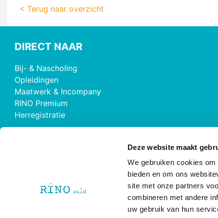
< Terug naar overzicht
DIRECT NAAR
Bij- & Nascholing
Opleidingen
Maatwerk & Incompany
RINO Premium
Herregistratie
RINO Caribbean
Deze website maakt gebru
We gebruiken cookies om c
bieden en om ons websitev
site met onze partners vo
combineren met andere inf
@ 2026 RINO Zuid
Disclaimer
|
Privacy Policy
uw gebruik van hun servic