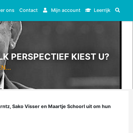
er ons
Contact
Mijn account
Leerrijk
K PERSPECTIEF KIEST U?
EN…
Arntz, Sako Visser en Maartje Schoorl uit om hun