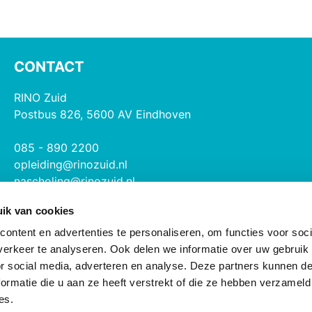
CONTACT
RINO Zuid
Postbus 826, 5600 AV Eindhoven
085 - 890 2200
opleiding@rinozuid.nl
nascholing@rinozuid.nl
ik van cookies
Opleidingslocaties
ontent en advertenties te personaliseren, om functies voor soci
erkeer te analyseren. Ook delen we informatie over uw gebruik
or social media, adverteren en analyse. Deze partners kunnen 
ormatie die u aan ze heeft verstrekt of die ze hebben verzameld
es.