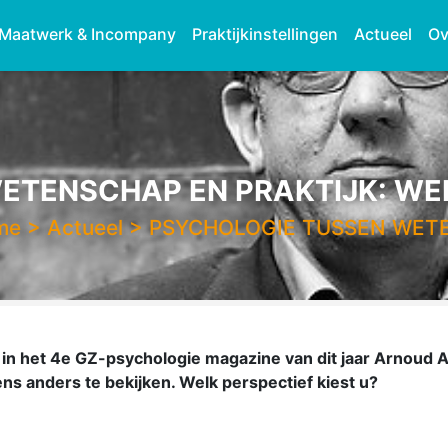
Maatwerk & Incompany
Praktijkinstellingen
Actueel
Ov
TENSCHAP EN PRAKTIJK: WEL
me
>
Actueel
>
PSYCHOLOGIE TUSSEN WET
t in het 4e GZ-psychologie magazine van dit jaar Arnoud 
ens anders te bekijken. Welk perspectief kiest u?