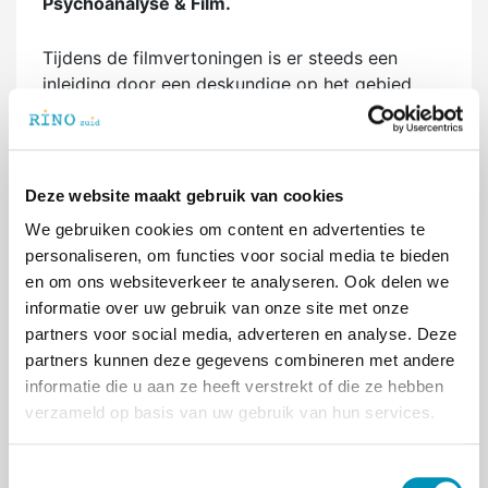
Psychoanalyse & Film.
Tijdens de filmvertoningen is er steeds een
inleiding door een deskundige op het gebied
van de psychoanalyse en na afloop is er de
mogelijkheid tot discussie. Het thema dit jaar is:
paranoia. De films die aan de hand van dit
thema worden vertoond zijn:
Deze website maakt gebruik van cookies
Als in een Donkere Spiegel (Ingmar
We gebruiken cookies om content en advertenties te
Bergman, 1961)
personaliseren, om functies voor social media te bieden
Black Swan (Darren Aronofsky, 2010)
en om ons websiteverkeer te analyseren. Ook delen we
Taxi Driver (Martin Scorsese, 1976)
informatie over uw gebruik van onze site met onze
Shock Head Soul (Simon Pummell, 2011)
partners voor social media, adverteren en analyse. Deze
Confessions of a Dangerous mind (George
partners kunnen deze gegevens combineren met andere
Clooney, 2002)
informatie die u aan ze heeft verstrekt of die ze hebben
4 Maanden, 3 Weken, 2 Dagen (Cristian
verzameld op basis van uw gebruik van hun services.
Mungiu, 2007)
T
Kijk voor meer informatie op de websites van de