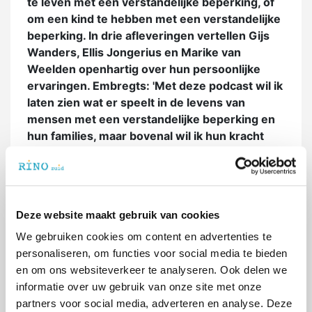
te leven met een verstandelijke beperking, of
om een kind te hebben met een verstandelijke
beperking. In drie afleveringen vertellen Gijs
Wanders, Ellis Jongerius en Marike van
Weelden openhartig over hun persoonlijke
ervaringen. Embregts: 'Met deze podcast wil ik
laten zien wat er speelt in de levens van
mensen met een verstandelijke beperking en
hun families, maar bovenal wil ik hun kracht
delen.'
In aflevering 1 van het drieluik praat
Petri
Embregts
met ex-journaalpresentator en
Deze website maakt gebruik van cookies
verslaggever Gijs Wanders. Zijn dochter Vera
heeft een licht verstandelijke beperking. Ze
We gebruiken cookies om content en advertenties te
woont inmiddels zelfstandig en heeft een baan,
personaliseren, om functies voor social media te bieden
maar de weg daar naartoe was er een vol
en om ons websiteverkeer te analyseren. Ook delen we
hobbels. In aflevering 2 spreekt Petri met Ellis
informatie over uw gebruik van onze site met onze
Jongerius. Zij heeft zelf een licht verstandelijke
partners voor social media, adverteren en analyse. Deze