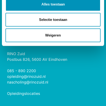
l
Opleidingen
Alles toestaan
e
Maatwerk & Incompany
c
RINO Premium
t
Herregistratie
Selectie toestaan
i
e
RINO Caribbean
Weigeren
CONTACT
RINO Zuid
Postbus 826, 5600 AV Eindhoven
085 - 890 2200
opleiding@rinozuid.nl
nascholing@rinozuid.nl
Opleidingslocaties