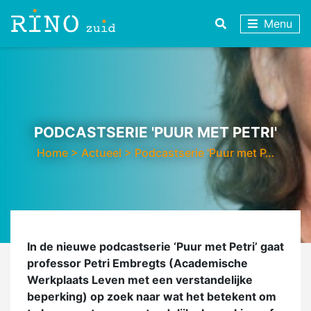
Menu
PODCASTSERIE 'PUUR MET PETRI'
Home
>
Actueel
>
Podcastserie 'Puur met P…
In de nieuwe podcastserie ‘Puur met Petri’ gaat
professor Petri Embregts (Academische
Werkplaats Leven met een verstandelijke
beperking) op zoek naar wat het betekent om