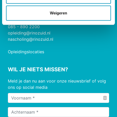
e
RINO Zuid
Weigeren
Postbus 826, 5600 AV Eindhoven
085 - 890 2200
opleiding@rinozuid.nl
nascholing@rinozuid.nl
Opleidingslocaties
WIL JE NIETS MISSEN?
Meld je dan nu aan voor onze nieuwsbrief of volg
ons op social media