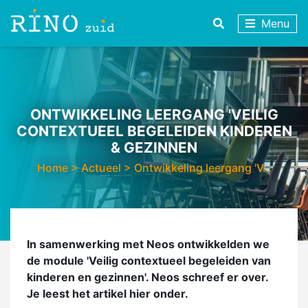
Menu
ONTWIKKELING LEERGANG 'VEILIG
CONTEXTUEEL BEGELEIDEN KINDEREN
& GEZINNEN
Home
>
Actueel
>
Ontwikkeling leergang 'V…
In samenwerking met Neos ontwikkelden we
de module 'Veilig contextueel begeleiden van
kinderen en gezinnen'. Neos schreef er over.
Je leest het artikel hier onder.