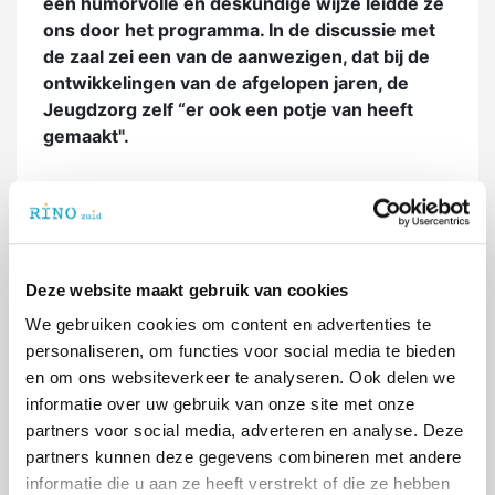
een humorvolle en deskundige wijze leidde ze
ons door het programma. In de discussie met
de zaal zei een van de aanwezigen, dat bij de
ontwikkelingen van de afgelopen jaren, de
Jeugdzorg zelf “er ook een potje van heeft
gemaakt".
Dit ontlokte aan Sara de ontboezeming dat ze
nu eindelijk snapte waarom ze lesbisch was. De
jeugdzorg had van haar als ex-client een potje
gemaakt. Er waren nog meer ontboezemingen
Deze website maakt gebruik van cookies
die middag. Paul Frissen, die een fantastische
inleiding hield over de wijze waarop de overheid
We gebruiken cookies om content en advertenties te
stuurt op zorginstellingen, de subsidieverslaving
personaliseren, om functies voor social media te bieden
van zorginstellingen en een pleidooi hield voor
en om ons websiteverkeer te analyseren. Ook delen we
de terugkeer van verschillen en tragiek in
informatie over uw gebruik van onze site met onze
hulpverlening, vertelde dat hij door
partners voor social media, adverteren en analyse. Deze
zorgverleners met argusogen werd aangekeken
partners kunnen deze gegevens combineren met andere
toen hij zei dat hij zijn zoon van 12 in een
informatie die u aan ze heeft verstrekt of die ze hebben