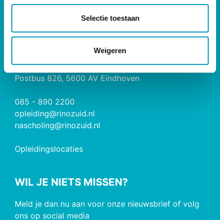
c
t
Selectie toestaan
RINO Caribbean
i
e
CONTACT
Weigeren
RINO Zuid
Postbus 826, 5600 AV Eindhoven
085 - 890 2200
opleiding@rinozuid.nl
nascholing@rinozuid.nl
Opleidingslocaties
WIL JE NIETS MISSEN?
Meld je dan nu aan voor onze nieuwsbrief of volg
ons op social media