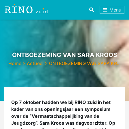
Menu
ONTBOEZEMING VAN SARA KROOS
Home
>
Actueel
>
ONTBOEZEMING VAN SARA KR…
Op 7 oktober hadden we bij RINO zuid in het
kader van ons openingsjaar een symposium
over de “Vermaatschappelijking van de
Jeugdzorg”. Sara Kroos was dagvoorzitter. Op