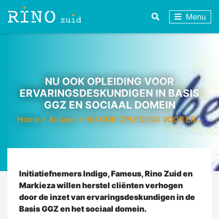
Menu
NU OOK OPLEIDING VOOR
ERVARINGSDESKUNDIGEN IN BASIS
GGZ EN SOCIAAL DOMEIN
Home
>
Actueel
>
NU OOK OPLEIDING VOOR ER…
Initiatiefnemers Indigo, Fameus, Rino Zuid en
Markieza willen herstel cliënten verhogen
door de inzet van ervaringsdeskundigen in de
Basis GGZ en het sociaal domein.