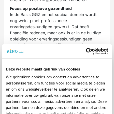
Focus op positieve gezondheid
In de Basis GGZ en het sociaal domein wordt
nog weinig met professionele
ervaringsdeskundigen gewerkt. Dat heeft
financiële redenen, maar ook is er in de huidige
opleiding voor ervaringsdeskundigen geen
aandacht voor de verschillen tussen de
Specialistische GGZ en de Basis GGZ. Een
ervaringsdeskundige voor de SGGZ focust
voornamelijk op de stoornis, hoe daarmee
Deze website maakt gebruik van cookies
omgegaan kan worden, afbouwen van
medicatie. In het sociaal domein en in de Basis
We gebruiken cookies om content en advertenties te
GGZ ligt de focus op positieve gezondheid; wat
personaliseren, om functies voor social media te bieden
kan een cliënt wél? Waar liggen talenten en hoe
en om ons websiteverkeer te analyseren. Ook delen we
kan een cliënt dit inzetten? Hoe bouw je
informatie over uw gebruik van onze site met onze
gezonde relaties op? Hoe geef je zin aan je
partners voor social media, adverteren en analyse. Deze
leven? Hoe werk je aan een gezonde leefstijl?
partners kunnen deze gegevens combineren met andere
Hierbij kijkt de ervaringsdeskundige met de
informatie die u aan ze heeft verstrekt of die ze hebben