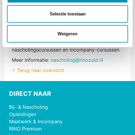
c
ervaringsdeskundigheid in de regio Midden- en
t
West-Brabant. Markieza biedt incompany
Selectie toestaan
i
trainingen aan voor medewerkers in het sociaal
e
domein. RINO Zuid verzorgt diverse
Weigeren
postacademische en duale opleidingen voor de
geestelijke gezondheidszorg,
nascholingscursussen en incompany-cursussen.
Meer informatie:
nascholing@rinozuid.nl
< Terug naar overzicht
DIRECT NAAR
Bij- & Nascholing
Opleidingen
Maatwerk & Incompany
RINO Premium