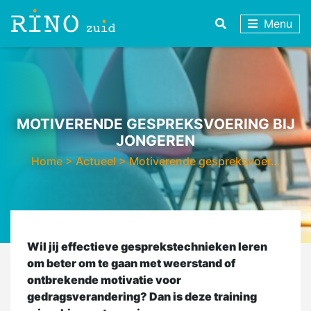
Menu
MOTIVERENDE GESPREKSVOERING BIJ
JONGEREN
Home
>
Actueel
>
Motiverende gespreksvoer…
Wil jij effectieve gesprekstechnieken leren
om beter om te gaan met weerstand of
ontbrekende motivatie voor
gedragsverandering? Dan is deze training