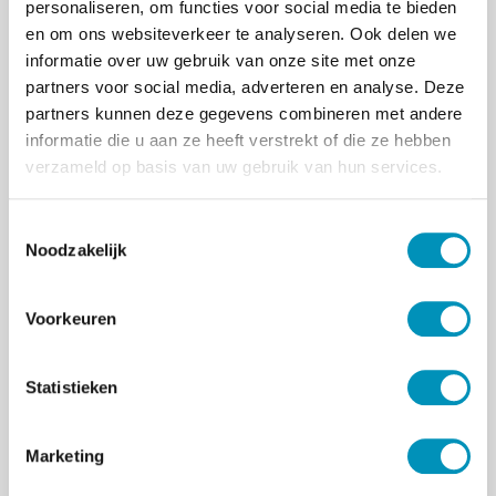
personaliseren, om functies voor social media te bieden
Laveren tussen voorschrijven en laten
en om ons websiteverkeer te analyseren. Ook delen we
zwemmen, Recapituleren (opnieuw
informatie over uw gebruik van onze site met onze
samenvatten)
partners voor social media, adverteren en analyse. Deze
Samen tot een veranderplan komen op
partners kunnen deze gegevens combineren met andere
basis van gezamenlijke besluitvorming en
informatie die u aan ze heeft verstrekt of die ze hebben
onderhandeling
verzameld op basis van uw gebruik van hun services.
Niveau & Instroomeisen
T
Je bent jeugdzorgwerker, gezinsvoogd, POH-
Noodzakelijk
o
ggz, verpleegkundige of verzorgende.
e
s
Doelgroep
Voorkeuren
t
Kinderen & Jeugd
e
m
Statistieken
Interview
m
i
‘Zodra je iemand vertelt wat hij moet doen, gaan
Marketing
n
de hakken in het zand. Maar wat als je zou
g