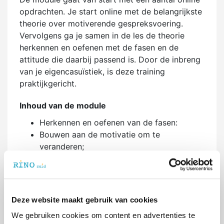
opdrachten. Je start online met de belangrijkste
theorie over motiverende gespreksvoering.
Vervolgens ga je samen in de les de theorie
herkennen en oefenen met de fasen en de
attitude die daarbij passend is. Door de inbreng
van je eigencasuïstiek, is deze training
praktijkgericht.
Inhoud van de module
Herkennen en oefenen van de fasen:
Bouwen aan de motivatie om te
veranderen;
Oefenen met Open vragen stellen,
Reflecteren, Bevestigen, Samenvatten en
verandertaal uitlokken (Informeren &
adviseren)
Deze website maakt gebruik van cookies
De betrokkenheid bij verandering
We gebruiken cookies om content en advertenties te
versterken;