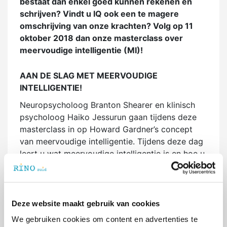
bestaat dan enkel goed kunnen rekenen en
schrijven? Vindt u IQ ook een te magere
omschrijving van onze krachten? Volg op 11
oktober 2018 dan onze masterclass over
meervoudige intelligentie (MI)!
AAN DE SLAG MET MEERVOUDIGE
INTELLIGENTIE!
Neuropsycholoog Branton Shearer en klinisch
psycholoog Haiko Jessurun gaan tijdens deze
masterclass in op Howard Gardner’s concept
van meervoudige intelligentie. Tijdens deze dag
leert u wat meervoudige intelligentie is en hoe u
MI gebruikt in het coachen en begeleiden van
anderen. Ook gaat u aan de slag met de Multiple
Intelligences Developmental Assessments Scales
(MIDAS) en creëert u uw eigen profiel.
Deze website maakt gebruik van cookies
Benieuwd of deze masterclass iets voor u is? In
We gebruiken cookies om content en advertenties te