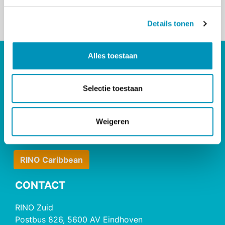
s
< Terug naar overzicht
Details tonen
s
e
l
Alles toestaan
DIRECT NAAR
e
c
Bij- & Nascholing
t
Selectie toestaan
Opleidingen
i
Maatwerk & Incompany
e
RINO Premium
Weigeren
Herregistratie
RINO Caribbean
CONTACT
RINO Zuid
Postbus 826, 5600 AV Eindhoven