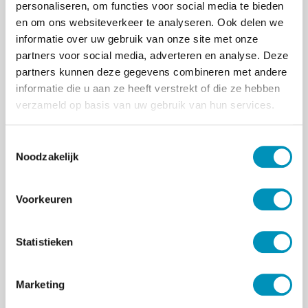
onderstaande video geeft Shearer alvast een
personaliseren, om functies voor social media te bieden
korte introductie van het concept!
en om ons websiteverkeer te analyseren. Ook delen we
informatie over uw gebruik van onze site met onze
partners voor social media, adverteren en analyse. Deze
partners kunnen deze gegevens combineren met andere
informatie die u aan ze heeft verstrekt of die ze hebben
verzameld op basis van uw gebruik van hun services.
T
Noodzakelijk
o
e
s
Voorkeuren
t
e
m
Statistieken
m
i
Marketing
n
g