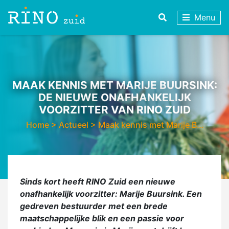
Menu
MAAK KENNIS MET MARIJE BUURSINK:
DE NIEUWE ONAFHANKELIJK
VOORZITTER VAN RINO ZUID
Home
>
Actueel
>
Maak kennis met Marije B…
Sinds kort heeft RINO Zuid een nieuwe
onafhankelijk voorzitter: Marije Buursink. Een
gedreven bestuurder met een brede
maatschappelijke blik en een passie voor