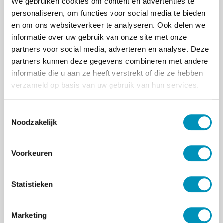
We gebruiken cookies om content en advertenties te
personaliseren, om functies voor social media te bieden
en om ons websiteverkeer te analyseren. Ook delen we
informatie over uw gebruik van onze site met onze
partners voor social media, adverteren en analyse. Deze
partners kunnen deze gegevens combineren met andere
informatie die u aan ze heeft verstrekt of die ze hebben
verzameld op basis van uw gebruik van hun services.
T
Noodzakelijk
o
e
s
Voorkeuren
t
e
m
Statistieken
m
Kansen en uitdagingen
i
Marketing
n