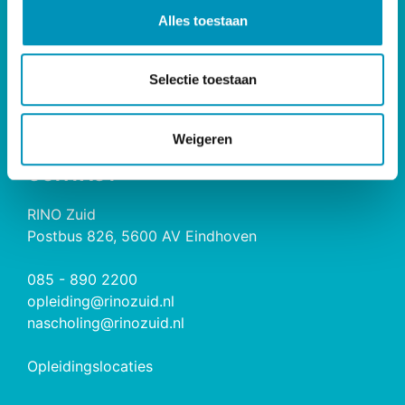
l
Opleidingen
Alles toestaan
e
Maatwerk & Incompany
c
RINO Premium
t
Herregistratie
Selectie toestaan
i
e
RINO Caribbean
Weigeren
CONTACT
RINO Zuid
Postbus 826, 5600 AV Eindhoven
085 - 890 2200
opleiding@rinozuid.nl
nascholing@rinozuid.nl
Opleidingslocaties