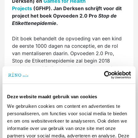
Derksen) en
Games for Health
Projects
(GFHP). Jan Derksen schrijft voor dit
project het boek Opvoeden 2.0 Pro
Stop de
Etikettenepidemie
.
Dit boek behandelt de opvoeding van een kind
de eerste 1000 dagen na conceptie, en de rol
van mentaliseren daarin. Opvoeden 2.0 Pro,
Stop de Etikettenepidemie zal begin 2018
verschijnen. GFHP ontwikkelt voor het project
Opvoeden 2.0 een ‘serious game’ dat door RINO
Zuid-docenten ingezet kan gaan worden in het
onderwijs.
Deze website maakt gebruik van cookies
Masterclass
We gebruiken cookies om content en advertenties te
In het voorjaar van 2018 organiseert RINO Zuid
personaliseren, om functies voor social media te bieden
een masterclass over Opvoeden 2.0. Details
en om ons websiteverkeer te analyseren. Ook delen we
daarover maken we in een later stadium
informatie over uw gebruik van onze site met onze
bekend.
partners voor social media, adverteren en analyse. Deze