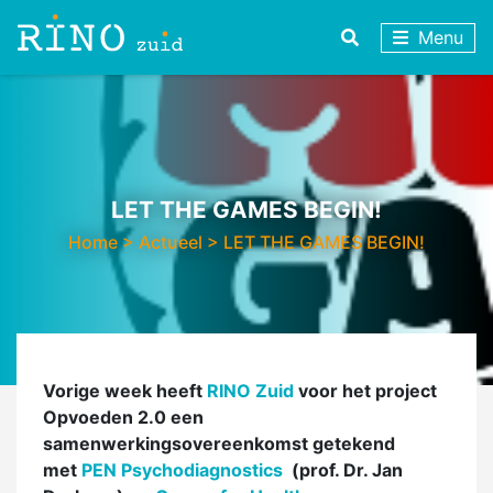
Menu
LET THE GAMES BEGIN!
Home
>
Actueel
>
LET THE GAMES BEGIN!
Vorige week heeft
RINO Zuid
voor het project
Opvoeden 2.0 een
samenwerkingsovereenkomst getekend
met
PEN Psychodiagnostics
(prof. Dr. Jan