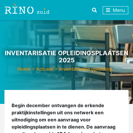
Menu
INVENTARISATIE OPLEIDINGSPLAATSEN
2025
Home
>
Actueel
>
Inventarisatie opleiding…
Begin december ontvangen de erkende
praktijkinstellingen uit ons netwerk een
uitnodiging om een aanvraag voor
opleidingsplaatsen in te dienen. De aanvraag