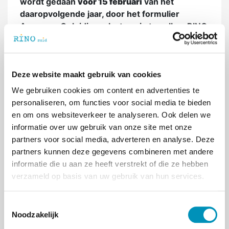
wordt gedaan
vóór 15 februari
van het
daaropvolgende jaar, door het formulier
Aanvraag Opleidingsplaatsen in te vullen. RINO
Zuid inventariseert de opleidingsplaatsen op
verzoek van VWS, dat zorgdraagt voor
verdeling van de gesubsidieerde plaatsen. Het
Deze website maakt gebruik van cookies
Toewijzingsorgaan opleidingsplaatsen (TOP)
voert de procedure vervolgens uit.
We gebruiken cookies om content en advertenties te
personaliseren, om functies voor social media te bieden
Is jouw instelling nog niet erkend? Of wil je
en om ons websiteverkeer te analyseren. Ook delen we
opleiden voor een opleiding waarvoor de
informatie over uw gebruik van onze site met onze
instelling nog niet erkend is? Bekijk dan de
partners voor social media, adverteren en analyse. Deze
erkenningsprocedure
.
partners kunnen deze gegevens combineren met andere
informatie die u aan ze heeft verstrekt of die ze hebben
verzameld op basis van uw gebruik van hun services.
Meer informatie en aanvragen
T
Noodzakelijk
o
< Terug naar overzicht
e